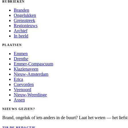
RUBRIEKEN
Branden
Ongelukken
Grensstreek
Regionieuws
Archief
In beeld
PLAATSEN
Emmen
Drenthe
Emmer-Compascuum
Klazienaveen
Nieuw-Amsterdam
Erica
Coevorden
Veenoord
Nieuw-Weerdinge
Assen
NIEUWS GEZIEN?
Brand, ongeluk of iets anders in de buurt? Laat het weten — het liefst 
TIP DE REDACTIE
→