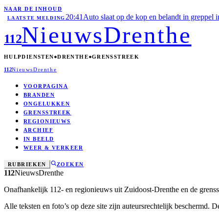
NAAR DE INHOUD
20:41
Auto slaat op de kop en belandt in greppel 
LAATSTE MELDING
Nieuws
Drenthe
112
HULPDIENSTEN
DRENTHE
GRENSSTREEK
112
Nieuws
Drenthe
VOORPAGINA
BRANDEN
ONGELUKKEN
GRENSSTREEK
REGIONIEUWS
ARCHIEF
IN BEELD
WEER & VERKEER
RUBRIEKEN
ZOEKEN
112
Nieuws
Drenthe
Onafhankelijk 112- en regionieuws uit Zuidoost-Drenthe en de grensstre
Alle teksten en foto’s op deze site zijn auteursrechtelijk beschermd. 