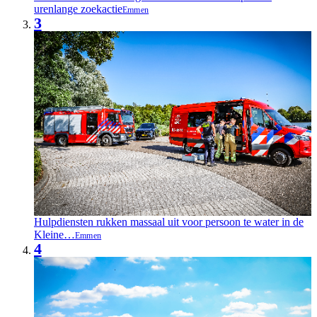
urenlange zoekactie
Emmen
3
Hulpdiensten rukken massaal uit voor persoon te water in de
Kleine…
Emmen
4