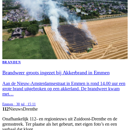
BRANDEN
Brandweer groots ingezet bij Akkerbrand in Emmen
Aan de Nieuw-Amsterdamsestraat in Emmen is rond 14.00 uur een
grote brand uitgebroken op een akkerland. De brandweer kwam
met…
Emmen
·
30 jul
·
15:11
112
Nieuws
Drenthe
Onafhankelijk 112- en regionieuws uit Zuidoost-Drenthe en de
grensstreek. Ter plaatse als het gebeurt, met eigen foto’s en een
verhaal dat klopt.