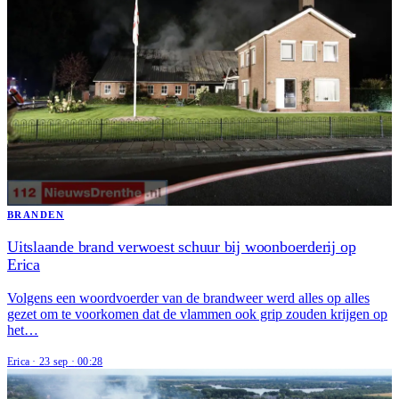
BRANDEN
Uitslaande brand verwoest schuur bij woonboerderij op
Erica
Volgens een woordvoerder van de brandweer werd alles op alles
gezet om te voorkomen dat de vlammen ook grip zouden krijgen op
het…
Erica
·
23 sep
·
00:28