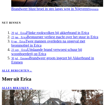
Brandweer blust broei in stro langs weg in Nijeveen
Nijeveen
NET BINNEN
Flinke rookwolken bij akkerbrand in Erica
29 jul
·
Erica
Bestuurster verliest macht over het stuur in Erica
23 jan
·
Erica
Twee mannen overleden na ongeval met
6 jan
·
Erica
brommobiel in Erica
Uitslaande brand verwoest schuur bij
23 sep
·
Erica
woonboerderij op Erica
Brandweer groots ingezet bij Akkerbrand in
30 jul
·
Emmen
Emmen
ALLE BERICHTEN
→
Meer uit
Erica
ALLES BEKIJKEN
→