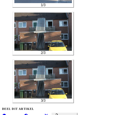
1
/
3
2
/
3
3
/
3
DEEL DIT ARTIKEL