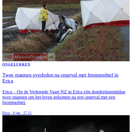
ONGELUKKEN
Twee mannen overleden na ongeval met brommobiel in
Erica
Erica – Op de Verlengde Vaart NZ in Erica zijn donderdagmiddag
twee mannen om het leven gekomen na een ongeval met een
brommobiel.
Erica
·
6 jan
·
17:11