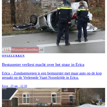
ONGELUKKEN
Bestuurster verliest macht over het stuur in Erica
Erica – Zondagmorgen is een bestuurster met maar auto op de kop
geraakt op de Verlengde Vaart Noordzijde in Erica.
Erica
·
23 jan
·
12:10