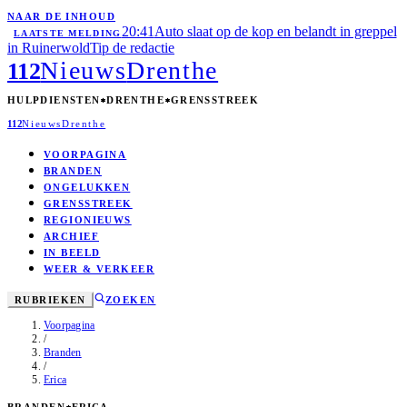
NAAR DE INHOUD
20:41
Auto slaat op de kop en belandt in greppel
LAATSTE MELDING
in Ruinerwold
Tip de redactie
Nieuws
Drenthe
112
HULPDIENSTEN
DRENTHE
GRENSSTREEK
112
Nieuws
Drenthe
VOORPAGINA
BRANDEN
ONGELUKKEN
GRENSSTREEK
REGIONIEUWS
ARCHIEF
IN BEELD
WEER & VERKEER
RUBRIEKEN
ZOEKEN
Voorpagina
/
Branden
/
Erica