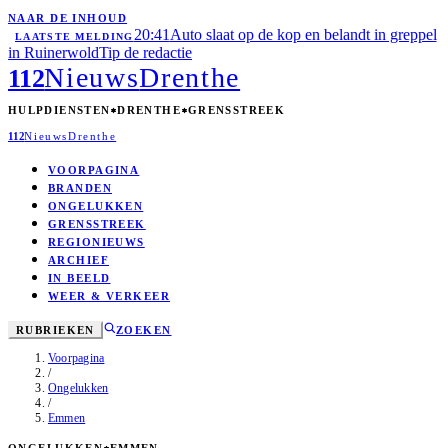
NAAR DE INHOUD
20:41
Auto slaat op de kop en belandt in greppel
LAATSTE MELDING
in Ruinerwold
Tip de redactie
Nieuws
Drenthe
112
HULPDIENSTEN
DRENTHE
GRENSSTREEK
112
Nieuws
Drenthe
VOORPAGINA
BRANDEN
ONGELUKKEN
GRENSSTREEK
REGIONIEUWS
ARCHIEF
IN BEELD
WEER & VERKEER
RUBRIEKEN
ZOEKEN
Voorpagina
/
Ongelukken
/
Emmen