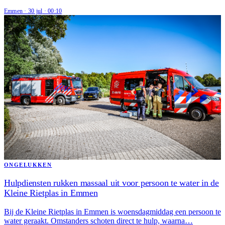
Emmen
·
30 jul
·
00:10
ONGELUKKEN
Hulpdiensten rukken massaal uit voor persoon te water in de
Kleine Rietplas in Emmen
Bij de Kleine Rietplas in Emmen is woensdagmiddag een persoon te
water geraakt. Omstanders schoten direct te hulp, waarna…