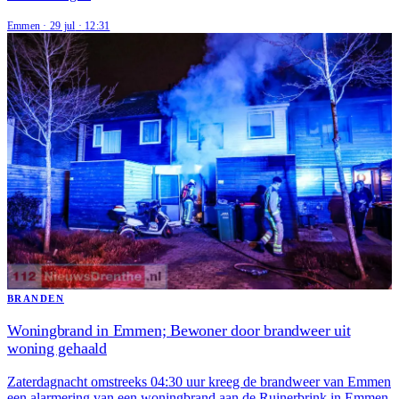
Emmen
·
29 jul
·
12:31
BRANDEN
Woningbrand in Emmen; Bewoner door brandweer uit
woning gehaald
Zaterdagnacht omstreeks 04:30 uur kreeg de brandweer van Emmen
een alarmering van een woningbrand aan de Ruinerbrink in Emmen.