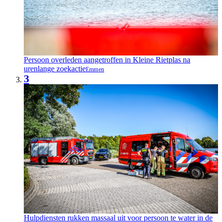
Persoon overleden aangetroffen in Kleine Rietplas na
urenlange zoekactie
Emmen
3
Hulpdiensten rukken massaal uit voor persoon te water in de