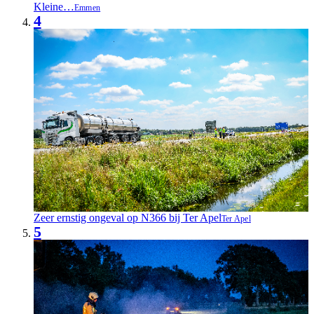
Kleine…
Emmen
4
Zeer ernstig ongeval op N366 bij Ter Apel
Ter Apel
5