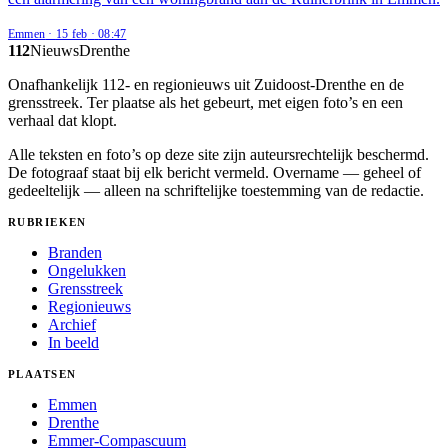
Emmen
·
15 feb
·
08:47
112
Nieuws
Drenthe
Onafhankelijk 112- en regionieuws uit Zuidoost-Drenthe en de
grensstreek. Ter plaatse als het gebeurt, met eigen foto’s en een
verhaal dat klopt.
Alle teksten en foto’s op deze site zijn auteursrechtelijk beschermd.
De fotograaf staat bij elk bericht vermeld. Overname — geheel of
gedeeltelijk — alleen na schriftelijke toestemming van de redactie.
RUBRIEKEN
Branden
Ongelukken
Grensstreek
Regionieuws
Archief
In beeld
PLAATSEN
Emmen
Drenthe
Emmer-Compascuum