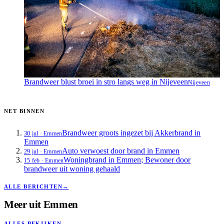
Brandweer blust broei in stro langs weg in Nijeveen
Nijeveen
NET BINNEN
Brandweer groots ingezet bij Akkerbrand in
30 jul
·
Emmen
Emmen
Auto verwoest door brand in Emmen
29 jul
·
Emmen
Woningbrand in Emmen; Bewoner door
15 feb
·
Emmen
brandweer uit woning gehaald
ALLE BERICHTEN
→
Meer uit
Emmen
ALLES BEKIJKEN
→