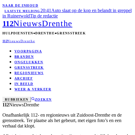
NAAR DE INHOUD
20:41
Auto slaat op de kop en belandt in greppel
LAATSTE MELDING
in Ruinerwold
Tip de redactie
Nieuws
Drenthe
112
HULPDIENSTEN
DRENTHE
GRENSSTREEK
112
Nieuws
Drenthe
VOORPAGINA
BRANDEN
ONGELUKKEN
GRENSSTREEK
REGIONIEUWS
ARCHIEF
IN BEELD
WEER & VERKEER
RUBRIEKEN
ZOEKEN
112
Nieuws
Drenthe
Onafhankelijk 112- en regionieuws uit Zuidoost-Drenthe en de
grensstreek. Ter plaatse als het gebeurt, met eigen foto’s en een
verhaal dat klopt.