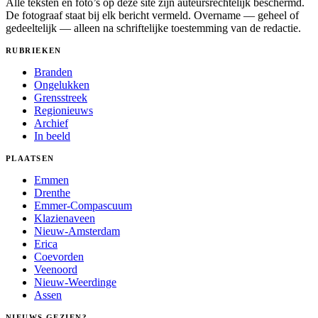
Alle teksten en foto’s op deze site zijn auteursrechtelijk beschermd.
De fotograaf staat bij elk bericht vermeld. Overname — geheel of
gedeeltelijk — alleen na schriftelijke toestemming van de redactie.
RUBRIEKEN
Branden
Ongelukken
Grensstreek
Regionieuws
Archief
In beeld
PLAATSEN
Emmen
Drenthe
Emmer-Compascuum
Klazienaveen
Nieuw-Amsterdam
Erica
Coevorden
Veenoord
Nieuw-Weerdinge
Assen
NIEUWS GEZIEN?