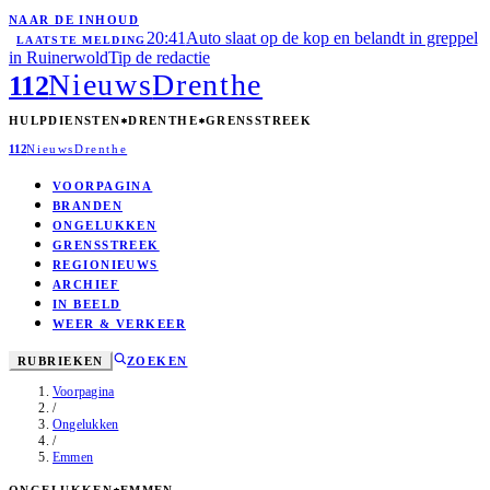
NAAR DE INHOUD
20:41
Auto slaat op de kop en belandt in greppel
LAATSTE MELDING
in Ruinerwold
Tip de redactie
Nieuws
Drenthe
112
HULPDIENSTEN
DRENTHE
GRENSSTREEK
112
Nieuws
Drenthe
VOORPAGINA
BRANDEN
ONGELUKKEN
GRENSSTREEK
REGIONIEUWS
ARCHIEF
IN BEELD
WEER & VERKEER
RUBRIEKEN
ZOEKEN
Voorpagina
/
Ongelukken
/
Emmen