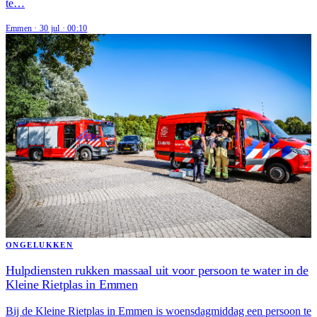
te…
Emmen
·
30 jul
·
00:10
ONGELUKKEN
Hulpdiensten rukken massaal uit voor persoon te water in de
Kleine Rietplas in Emmen
Bij de Kleine Rietplas in Emmen is woensdagmiddag een persoon te