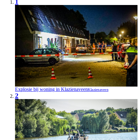
1
Explosie bij woning in Klazienaveen
Klazienaveen
2