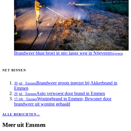
Brandweer blust broei in stro langs weg in Nijeveen
Nijeveen
NET BINNEN
Brandweer groots ingezet bij Akkerbrand in
30 jul
·
Emmen
Emmen
Auto verwoest door brand in Emmen
29 jul
·
Emmen
Woningbrand in Emmen; Bewoner door
15 feb
·
Emmen
brandweer uit woning gehaald
ALLE BERICHTEN
→
Meer uit
Emmen