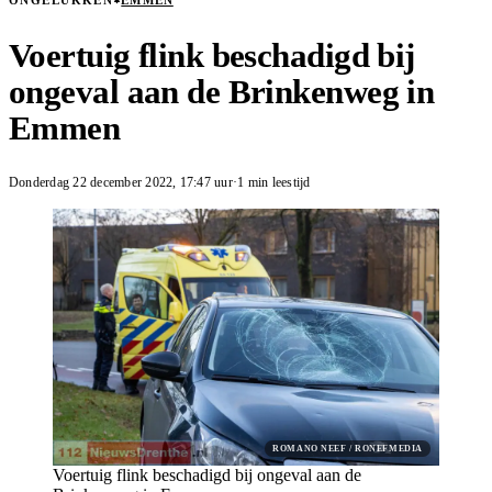
ONGELUKKEN
EMMEN
Voertuig flink beschadigd bij
ongeval aan de Brinkenweg in
Emmen
Donderdag 22 december 2022
,
17:47
uur
·
1 min leestijd
ROMANO NEEF / RONEFMEDIA
Voertuig flink beschadigd bij ongeval aan de