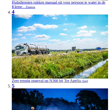
Hulpdiensten rukken massaal uit voor persoon te water in de
Kleine…
Emmen
4
Zeer ernstig ongeval op N366 bij Ter Apel
Ter Apel
5