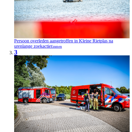
Persoon overleden aangetroffen in Kleine Rietplas na
urenlange zoekactie
Emmen
3