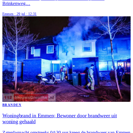
Brinkenweg…
Emmen
·
29 jul
·
12:31
BRANDEN
Woningbrand in Emmen; Bewoner door brandweer uit
woning gehaald
Zaterdagnacht omstreeks 04:30 uur kreeg de brandweer van Emmen