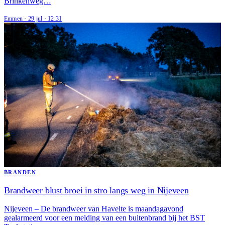
Brinkenweg…
Emmen
·
29 jul
·
12:31
BRANDEN
Brandweer blust broei in stro langs weg in Nijeveen
Nijeveen – De brandweer van Havelte is maandagavond
gealarmeerd voor een melding van een buitenbrand bij het BST