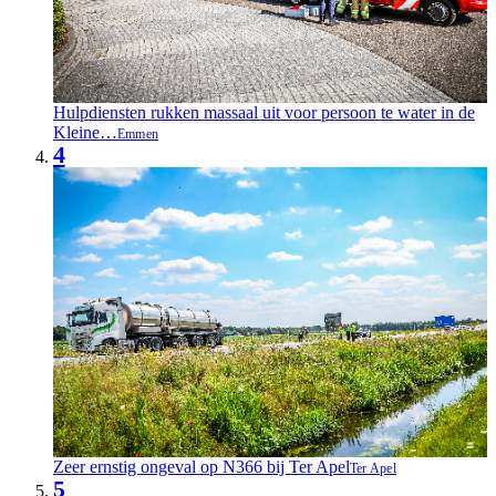
Hulpdiensten rukken massaal uit voor persoon te water in de
Kleine…
Emmen
4
Zeer ernstig ongeval op N366 bij Ter Apel
Ter Apel
5