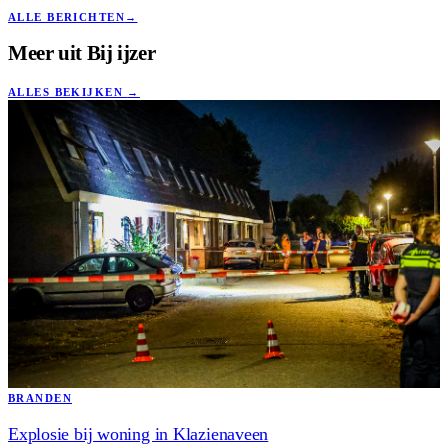
ALLE BERICHTEN
→
Meer uit
Bij ijzer
ALLES BEKIJKEN
→
BRANDEN
Explosie bij woning in Klazienaveen