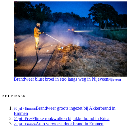
Brandweer blust broei in stro langs weg in Nijeveen
Nijeveen
NET BINNEN
Brandweer groots ingezet bij Akkerbrand in
30 jul
·
Emmen
Emmen
Flinke rookwolken bij akkerbrand in Erica
29 jul
·
Erica
Auto verwoest door brand in Emmen
29 jul
·
Emmen