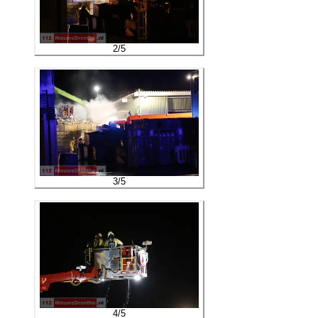
2
/
5
3
/
5
4
/
5