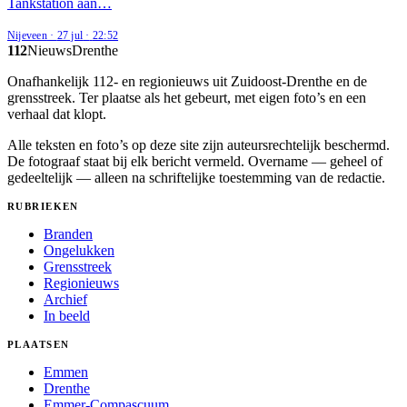
Tankstation aan…
Nijeveen
·
27 jul
·
22:52
112
Nieuws
Drenthe
Onafhankelijk 112- en regionieuws uit Zuidoost-Drenthe en de
grensstreek. Ter plaatse als het gebeurt, met eigen foto’s en een
verhaal dat klopt.
Alle teksten en foto’s op deze site zijn auteursrechtelijk beschermd.
De fotograaf staat bij elk bericht vermeld. Overname — geheel of
gedeeltelijk — alleen na schriftelijke toestemming van de redactie.
RUBRIEKEN
Branden
Ongelukken
Grensstreek
Regionieuws
Archief
In beeld
PLAATSEN
Emmen
Drenthe
Emmer-Compascuum