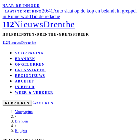
NAAR DE INHOUD
20:41
Auto slaat op de kop en belandt in greppel
LAATSTE MELDING
in Ruinerwold
Tip de redactie
Nieuws
Drenthe
112
HULPDIENSTEN
DRENTHE
GRENSSTREEK
112
Nieuws
Drenthe
VOORPAGINA
BRANDEN
ONGELUKKEN
GRENSSTREEK
REGIONIEUWS
ARCHIEF
IN BEELD
WEER & VERKEER
RUBRIEKEN
ZOEKEN
Voorpagina
/
Branden
/
Bij ijzer