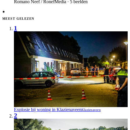
Romano Neef / RonefMedia · 5 beelden
MEEST GELEZEN
1
Explosie bij woning in Klazienaveen
Klazienaveen
2