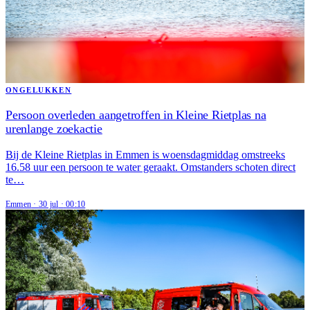
ONGELUKKEN
Persoon overleden aangetroffen in Kleine Rietplas na
urenlange zoekactie
Bij de Kleine Rietplas in Emmen is woensdagmiddag omstreeks
16.58 uur een persoon te water geraakt. Omstanders schoten direct
te…
Emmen
·
30 jul
·
00:10