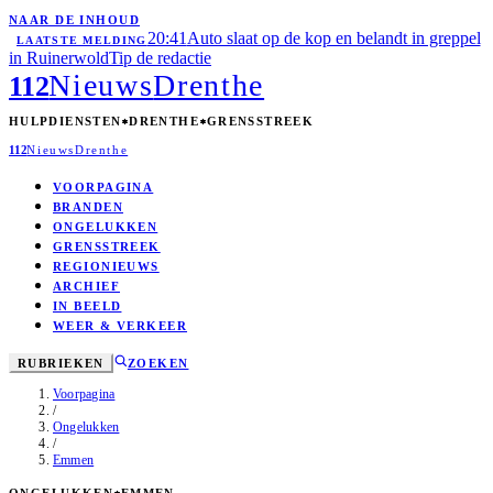
NAAR DE INHOUD
20:41
Auto slaat op de kop en belandt in greppel
LAATSTE MELDING
in Ruinerwold
Tip de redactie
Nieuws
Drenthe
112
HULPDIENSTEN
DRENTHE
GRENSSTREEK
112
Nieuws
Drenthe
VOORPAGINA
BRANDEN
ONGELUKKEN
GRENSSTREEK
REGIONIEUWS
ARCHIEF
IN BEELD
WEER & VERKEER
RUBRIEKEN
ZOEKEN
Voorpagina
/
Ongelukken
/
Emmen