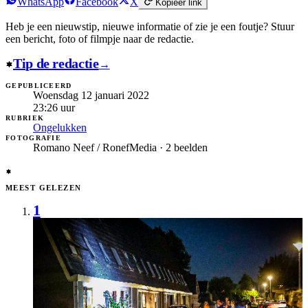
WhatsApp
Facebook
X
Kopieer link
Heb je een nieuwstip, nieuwe informatie of zie je een foutje?
Stuur
een bericht, foto of filmpje naar de redactie.
Tip de redactie
→
GEPUBLICEERD
Woensdag 12 januari 2022
23:26
uur
RUBRIEK
Ongelukken
FOTOGRAFIE
Romano Neef / RonefMedia · 2 beelden
MEEST GELEZEN
1