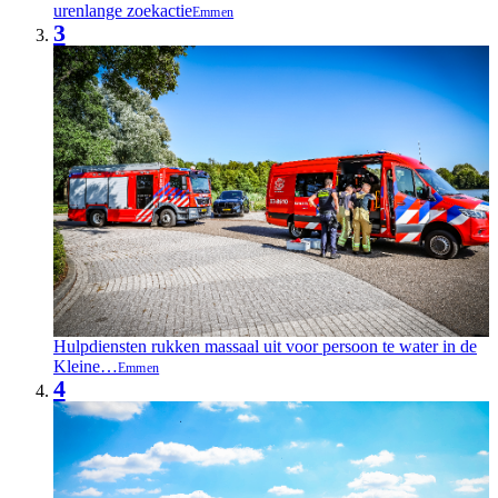
urenlange zoekactie
Emmen
3
Hulpdiensten rukken massaal uit voor persoon te water in de
Kleine…
Emmen
4