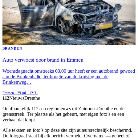
BRANDEN
Auto verwoest door brand in Emmen
Woensdagnacht omstreeks 03.00 uur heeft er een autobrand gewoed
aan de Brinkenhalte, ter hoogte van de kruising met de
Brinkenweg…
Emmen
·
29 jul
·
12:31
112
Nieuws
Drenthe
Onafhankelijk 112- en regionieuws uit Zuidoost-Drenthe en de
grensstreek. Ter plaatse als het gebeurt, met eigen foto’s en een
verhaal dat klopt.
Alle teksten en foto’s op deze site zijn auteursrechtelijk beschermd.
De fotograaf staat bij elk bericht vermeld. Overname — geheel of