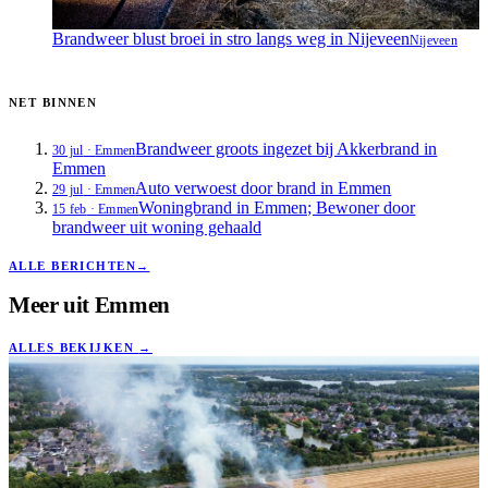
Brandweer blust broei in stro langs weg in Nijeveen
Nijeveen
NET BINNEN
Brandweer groots ingezet bij Akkerbrand in
30 jul
·
Emmen
Emmen
Auto verwoest door brand in Emmen
29 jul
·
Emmen
Woningbrand in Emmen; Bewoner door
15 feb
·
Emmen
brandweer uit woning gehaald
ALLE BERICHTEN
→
Meer uit
Emmen
ALLES BEKIJKEN
→