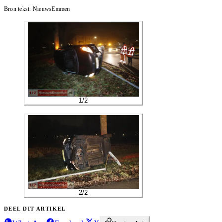
Bron tekst:
NieuwsEmmen
1
/
2
2
/
2
DEEL DIT ARTIKEL