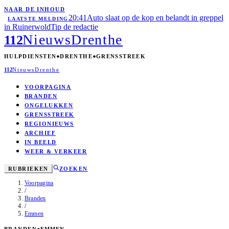
NAAR DE INHOUD
20:41
Auto slaat op de kop en belandt in greppel
LAATSTE MELDING
in Ruinerwold
Tip de redactie
Nieuws
Drenthe
112
HULPDIENSTEN
DRENTHE
GRENSSTREEK
112
Nieuws
Drenthe
VOORPAGINA
BRANDEN
ONGELUKKEN
GRENSSTREEK
REGIONIEUWS
ARCHIEF
IN BEELD
WEER & VERKEER
RUBRIEKEN
ZOEKEN
Voorpagina
/
Branden
/
Emmen