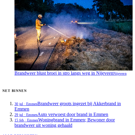
Brandweer blust broei in stro langs weg in Nijeveen
Nijeveen
NET BINNEN
Brandweer groots ingezet bij Akkerbrand in
30 jul
·
Emmen
Emmen
Auto verwoest door brand in Emmen
29 jul
·
Emmen
Woningbrand in Emmen; Bewoner door
15 feb
·
Emmen
brandweer uit woning gehaald