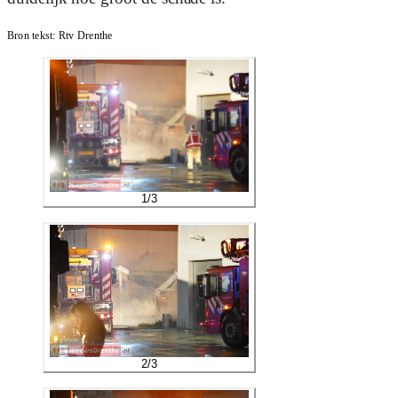
Bron tekst:
Rtv Drenthe
1
/
3
2
/
3