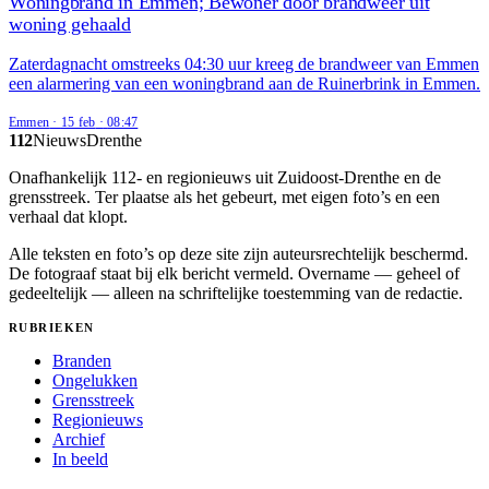
Woningbrand in Emmen; Bewoner door brandweer uit
woning gehaald
Zaterdagnacht omstreeks 04:30 uur kreeg de brandweer van Emmen
een alarmering van een woningbrand aan de Ruinerbrink in Emmen.
Emmen
·
15 feb
·
08:47
112
Nieuws
Drenthe
Onafhankelijk 112- en regionieuws uit Zuidoost-Drenthe en de
grensstreek. Ter plaatse als het gebeurt, met eigen foto’s en een
verhaal dat klopt.
Alle teksten en foto’s op deze site zijn auteursrechtelijk beschermd.
De fotograaf staat bij elk bericht vermeld. Overname — geheel of
gedeeltelijk — alleen na schriftelijke toestemming van de redactie.
RUBRIEKEN
Branden
Ongelukken
Grensstreek
Regionieuws
Archief
In beeld