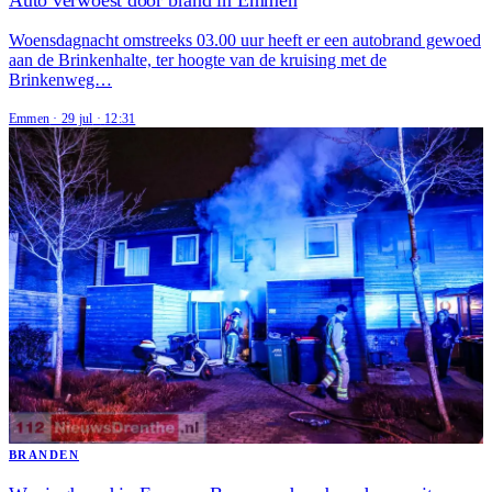
Woensdagnacht omstreeks 03.00 uur heeft er een autobrand gewoed
aan de Brinkenhalte, ter hoogte van de kruising met de
Brinkenweg…
Emmen
·
29 jul
·
12:31
BRANDEN