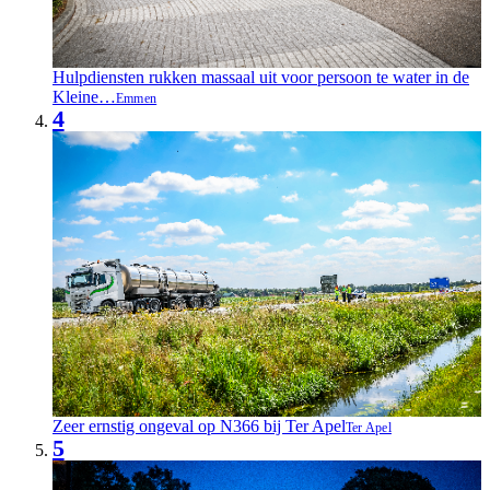
Hulpdiensten rukken massaal uit voor persoon te water in de
Kleine…
Emmen
4
Zeer ernstig ongeval op N366 bij Ter Apel
Ter Apel
5