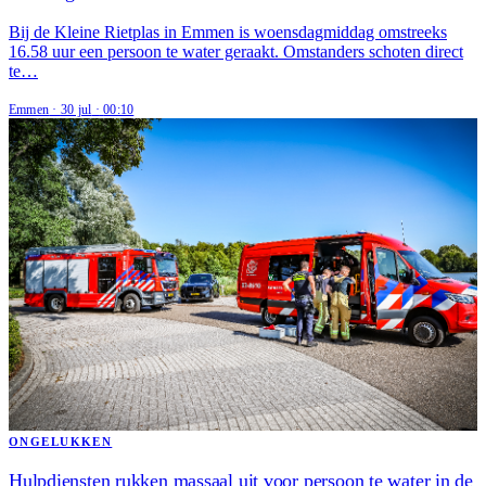
Bij de Kleine Rietplas in Emmen is woensdagmiddag omstreeks
16.58 uur een persoon te water geraakt. Omstanders schoten direct
te…
Emmen
·
30 jul
·
00:10
ONGELUKKEN
Hulpdiensten rukken massaal uit voor persoon te water in de