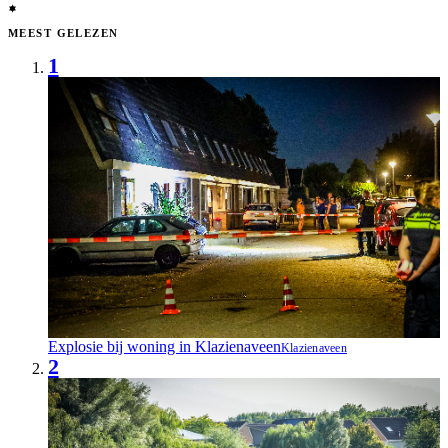
MEEST GELEZEN
1
Explosie bij woning in Klazienaveen
Klazienaveen
2