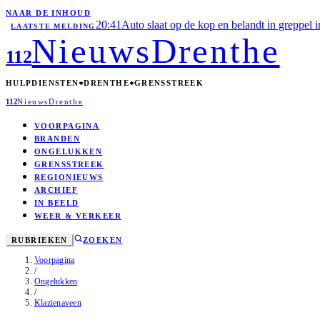
NAAR DE INHOUD
20:41
Auto slaat op de kop en belandt in greppel 
LAATSTE MELDING
Nieuws
Drenthe
112
HULPDIENSTEN
DRENTHE
GRENSSTREEK
112
Nieuws
Drenthe
VOORPAGINA
BRANDEN
ONGELUKKEN
GRENSSTREEK
REGIONIEUWS
ARCHIEF
IN BEELD
WEER & VERKEER
RUBRIEKEN
ZOEKEN
Voorpagina
/
Ongelukken
/
Klazienaveen