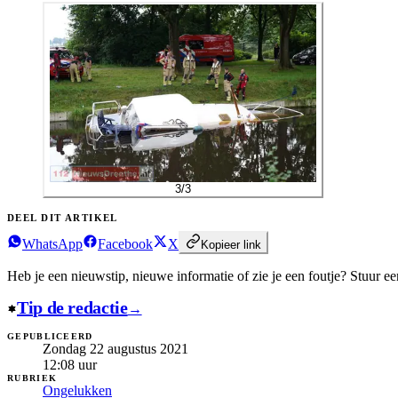
3
/
3
DEEL DIT ARTIKEL
WhatsApp
Facebook
X
Kopieer link
Heb je een nieuwstip, nieuwe informatie of zie je een foutje?
Stuur een
Tip de redactie
→
GEPUBLICEERD
Zondag 22 augustus 2021
12:08
uur
RUBRIEK
Ongelukken