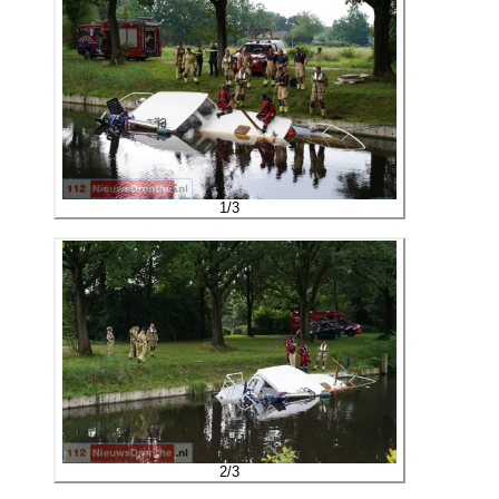
1
/
3
2
/
3