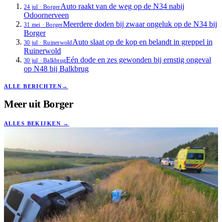
Auto raakt van de weg op de N34 nabij
24 jul
·
Borger
Odoornerveen
Meerdere doden bij zwaar ongeluk op de N34 bij
31 mei
·
Borger
Borger
Auto slaat op de kop en belandt in greppel in
30 jul
·
Ruinerwold
Ruinerwold
Eén dode en zes gewonden bij ernstig ongeval
30 jul
·
Balkbrug
op N48 bij Balkbrug
ALLE BERICHTEN
→
Meer uit
Borger
ALLES BEKIJKEN
→