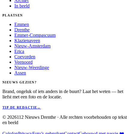
Archief
In beeld
PLAATSEN
Emmen
Drenthe
Emmer-Compascuum
Klazienaveen
Nieuw-Amsterdam
Erica
Coevorden
Veenoord
Nieuw-Weerdinge
Assen
NIEUWS GEZIEN?
Brand, ongeluk of iets anders in de buurt? Laat het weten — het
liefst met een foto en de locatie.
TIP DE REDACTIE
→
©
2026
112 Nieuws Drenthe · Alle rechten voorbehouden op tekst
en beeld
Colofon
Privacy
Foto’s gebruiken
Contact
Gebouwd met passie ❤️