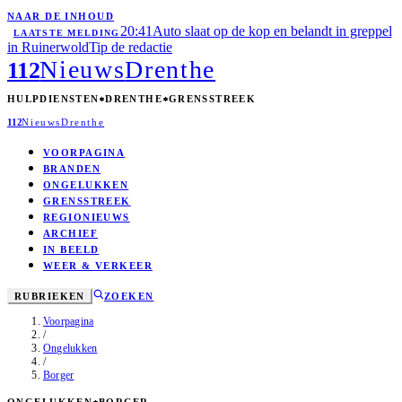
NAAR DE INHOUD
20:41
Auto slaat op de kop en belandt in greppel
LAATSTE MELDING
in Ruinerwold
Tip de redactie
Nieuws
Drenthe
112
HULPDIENSTEN
DRENTHE
GRENSSTREEK
112
Nieuws
Drenthe
VOORPAGINA
BRANDEN
ONGELUKKEN
GRENSSTREEK
REGIONIEUWS
ARCHIEF
IN BEELD
WEER & VERKEER
RUBRIEKEN
ZOEKEN
Voorpagina
/
Ongelukken
/
Borger