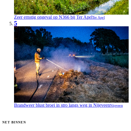
Zeer ernstig ongeval op N366 bij Ter Apel
Ter Apel
5
Brandweer blust broei in stro langs weg in Nijeveen
Nijeveen
NET BINNEN