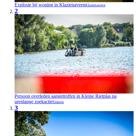
Explosie bij woning in Klazienaveen
Klazienaveen
2
Persoon overleden aangetroffen in Kleine Rietplas na
urenlange zoekactie
Emmen
3