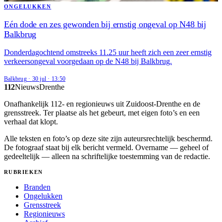
ONGELUKKEN
Eén dode en zes gewonden bij ernstig ongeval op N48 bij
Balkbrug
Donderdagochtend omstreeks 11.25 uur heeft zich een zeer ernstig
verkeersongeval voorgedaan op de N48 bij Balkbrug.
Balkbrug
·
30 jul
·
13:50
112
Nieuws
Drenthe
Onafhankelijk 112- en regionieuws uit Zuidoost-Drenthe en de
grensstreek. Ter plaatse als het gebeurt, met eigen foto’s en een
verhaal dat klopt.
Alle teksten en foto’s op deze site zijn auteursrechtelijk beschermd.
De fotograaf staat bij elk bericht vermeld. Overname — geheel of
gedeeltelijk — alleen na schriftelijke toestemming van de redactie.
RUBRIEKEN
Branden
Ongelukken
Grensstreek
Regionieuws