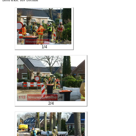
Bron tekst:
Rtv Drenthe
1
/
4
2
/
4