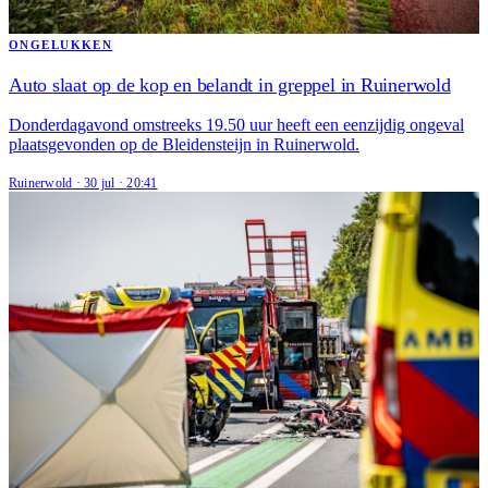
ONGELUKKEN
Auto slaat op de kop en belandt in greppel in Ruinerwold
Donderdagavond omstreeks 19.50 uur heeft een eenzijdig ongeval
plaatsgevonden op de Bleidensteijn in Ruinerwold.
Ruinerwold
·
30 jul
·
20:41