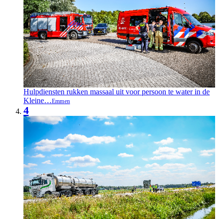
Hulpdiensten rukken massaal uit voor persoon te water in de
Kleine…
Emmen
4