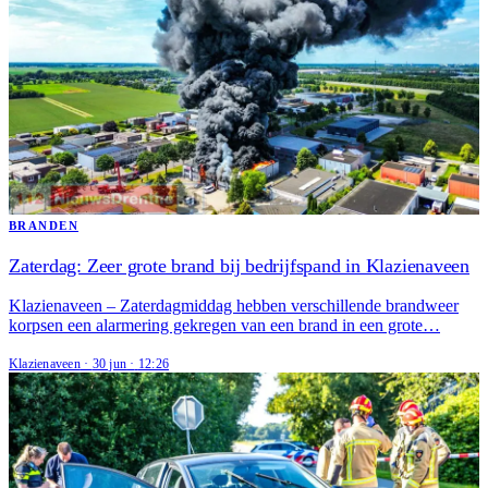
BRANDEN
Zaterdag: Zeer grote brand bij bedrijfspand in Klazienaveen
Klazienaveen – Zaterdagmiddag hebben verschillende brandweer
korpsen een alarmering gekregen van een brand in een grote…
Klazienaveen
·
30 jun
·
12:26