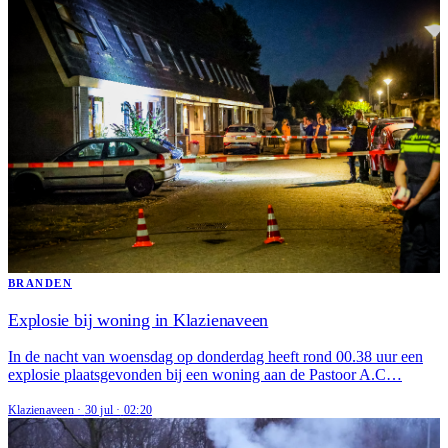
BRANDEN
Explosie bij woning in Klazienaveen
In de nacht van woensdag op donderdag heeft rond 00.38 uur een
explosie plaatsgevonden bij een woning aan de Pastoor A.C…
Klazienaveen
·
30 jul
·
02:20