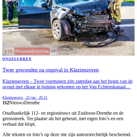
ONGELUKKEN
Twee gewonden na ongeval in Klazienaveen
Klazienaveen – Twee voertuigen zijn zaterdag aan het begin van de
avond met elkaar in botsing gekomen op het Van Echtenskanaal…
Klazienaveen
·
22 jun
·
20:21
112
Nieuws
Drenthe
Onafhankelijk 112- en regionieuws uit Zuidoost-Drenthe en de
grensstreek. Ter plaatse als het gebeurt, met eigen foto’s en een
verhaal dat klopt.
Alle teksten en foto’s op deze site zijn auteursrechtelijk beschermd.