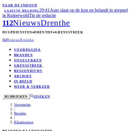
NAAR DE INHOUD
20:41
Auto slaat op de kop en belandt in greppel
LAATSTE MELDING
in Ruinerwold
Tip de redactie
Nieuws
Drenthe
112
HULPDIENSTEN
DRENTHE
GRENSSTREEK
112
Nieuws
Drenthe
VOORPAGINA
BRANDEN
ONGELUKKEN
GRENSSTREEK
REGIONIEUWS
ARCHIEF
IN BEELD
WEER & VERKEER
RUBRIEKEN
ZOEKEN
Voorpagina
/
Branden
/
Klazienaveen