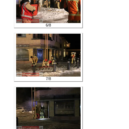
6
/
8
7
/
8