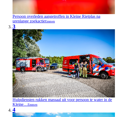
Persoon overleden aangetroffen in Kleine Rietplas na
urenlange zoekactie
Emmen
3
Hulpdiensten rukken massaal uit voor persoon te water in de
Kleine…
Emmen
4