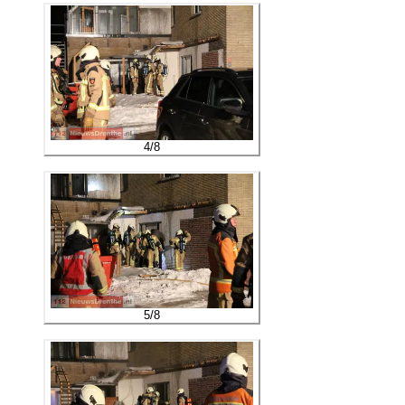
4
/
8
5
/
8