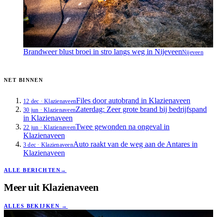
Brandweer blust broei in stro langs weg in Nijeveen
Nijeveen
NET BINNEN
Files door autobrand in Klazienaveen
12 dec
·
Klazienaveen
Zaterdag: Zeer grote brand bij bedrijfspand
30 jun
·
Klazienaveen
in Klazienaveen
Twee gewonden na ongeval in
22 jun
·
Klazienaveen
Klazienaveen
Auto raakt van de weg aan de Antares in
3 dec
·
Klazienaveen
Klazienaveen
ALLE BERICHTEN
→
Meer uit
Klazienaveen
ALLES BEKIJKEN
→