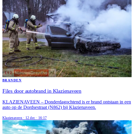
BRANDEN
Files door autobrand in Klazienaveen
KLAZIENAVEEN – Donderdagochtend is er brand ontstaan in een
auto op de Dordsestraat (N862) bij Klazienaveen.
Klazienaveen
·
12 dec
·
16:17