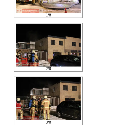
1
/
8
2
/
8
3
/
8