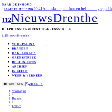
NAAR DE INHOUD
20:41
Auto slaat op de kop en belandt in greppel 
LAATSTE MELDING
Nieuws
Drenthe
112
HULPDIENSTEN
DRENTHE
GRENSSTREEK
112
Nieuws
Drenthe
VOORPAGINA
BRANDEN
ONGELUKKEN
GRENSSTREEK
REGIONIEUWS
ARCHIEF
IN BEELD
WEER & VERKEER
RUBRIEKEN
ZOEKEN
Voorpagina
/
Branden
/
Emmen