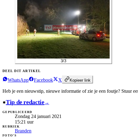
3
/
3
DEEL DIT ARTIKEL
WhatsApp
Facebook
X
Kopieer link
Heb je een nieuwstip, nieuwe informatie of zie je een foutje?
Stuur een
Tip de redactie
→
GEPUBLICEERD
Zondag 24 januari 2021
15:21
uur
RUBRIEK
Branden
FOTO’S