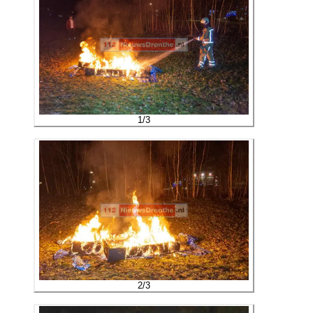
1
/
3
2
/
3