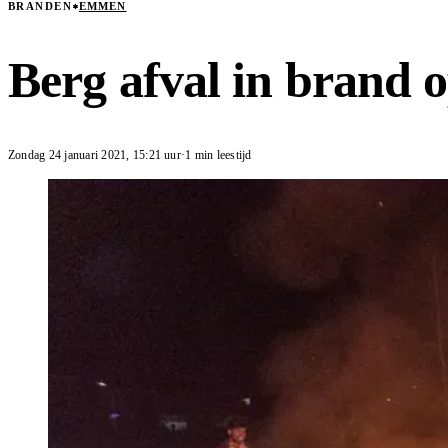
BRANDEN
EMMEN
Berg afval in brand 
Zondag 24 januari 2021
,
15:21
uur
·
1 min leestijd