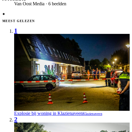
Van Oost Media · 6 beelden
MEEST GELEZEN
1
Explosie bij woning in Klazienaveen
Klazienaveen
2