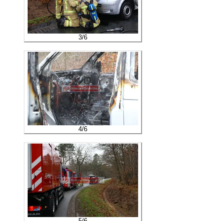
3
/
6
4
/
6
5
/
6