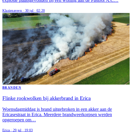
explosie plaatsgevonden bij een woning aan de Pastoor A.C…
Klazienaveen
·
30 jul
·
02:20
BRANDEN
Flinke rookwolken bij akkerbrand in Erica
Woensdagmiddag is brand uitgebroken in een akker aan de
Ericasestraat in Erica. Meerdere brandweerkorpsen werden
opgeroepen om…
Erica
·
29 jul
·
19:03