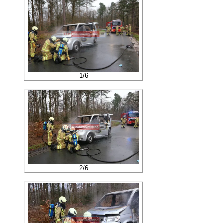
1
/
6
2
/
6