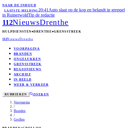
NAAR DE INHOUD
20:41
Auto slaat op de kop en belandt in greppel
LAATSTE MELDING
in Ruinerwold
Tip de redactie
Nieuws
Drenthe
112
HULPDIENSTEN
DRENTHE
GRENSSTREEK
112
Nieuws
Drenthe
VOORPAGINA
BRANDEN
ONGELUKKEN
GRENSSTREEK
REGIONIEUWS
ARCHIEF
IN BEELD
WEER & VERKEER
RUBRIEKEN
ZOEKEN
Voorpagina
/
Branden
/
Grolloo