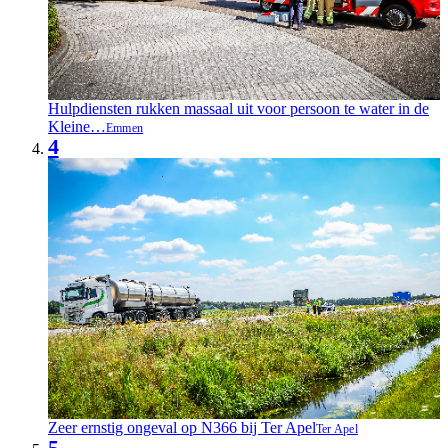
Hulpdiensten rukken massaal uit voor persoon te water in de
Kleine…
Emmen
4
Zeer ernstig ongeval op N366 bij Ter Apel
Ter Apel
5