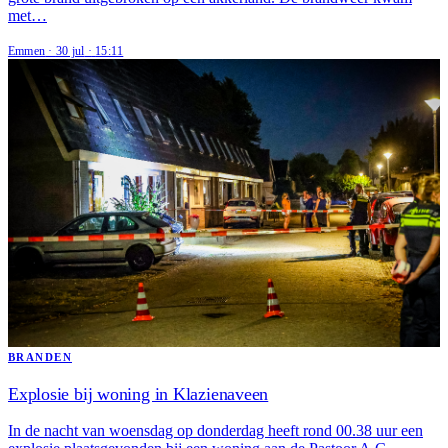
met…
Emmen
·
30 jul
·
15:11
BRANDEN
Explosie bij woning in Klazienaveen
In de nacht van woensdag op donderdag heeft rond 00.38 uur een