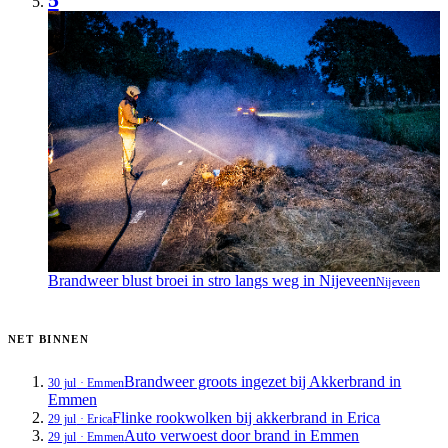
Brandweer blust broei in stro langs weg in Nijeveen
Nijeveen
NET BINNEN
Brandweer groots ingezet bij Akkerbrand in
30 jul
·
Emmen
Emmen
Flinke rookwolken bij akkerbrand in Erica
29 jul
·
Erica
Auto verwoest door brand in Emmen
29 jul
·
Emmen