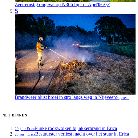
Zeer ernstig ongeval op N366 bij Ter Apel
Ter Apel
5
Brandweer blust broei in stro langs weg in Nijeveen
Nijeveen
NET BINNEN
Flinke rookwolken bij akkerbrand in Erica
29 jul
·
Erica
Bestuurster verliest macht over het stuur in Erica
23 jan
·
Erica