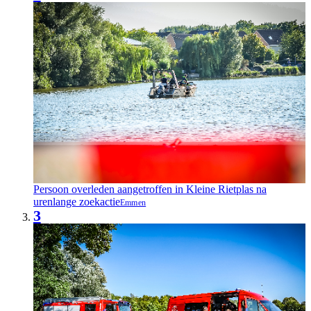
Persoon overleden aangetroffen in Kleine Rietplas na
urenlange zoekactie
Emmen
3