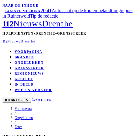
NAAR DE INHOUD
20:41
Auto slaat op de kop en belandt in greppel
LAATSTE MELDING
in Ruinerwold
Tip de redactie
Nieuws
Drenthe
112
HULPDIENSTEN
DRENTHE
GRENSSTREEK
112
Nieuws
Drenthe
VOORPAGINA
BRANDEN
ONGELUKKEN
GRENSSTREEK
REGIONIEUWS
ARCHIEF
IN BEELD
WEER & VERKEER
RUBRIEKEN
ZOEKEN
Voorpagina
/
Ongelukken
/
Erica