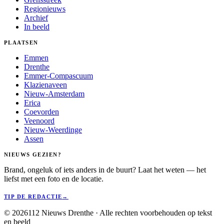
Regionieuws
Archief
In beeld
PLAATSEN
Emmen
Drenthe
Emmer-Compascuum
Klazienaveen
Nieuw-Amsterdam
Erica
Coevorden
Veenoord
Nieuw-Weerdinge
Assen
NIEUWS GEZIEN?
Brand, ongeluk of iets anders in de buurt? Laat het weten — het
liefst met een foto en de locatie.
TIP DE REDACTIE
→
©
2026
112 Nieuws Drenthe · Alle rechten voorbehouden op tekst
en beeld