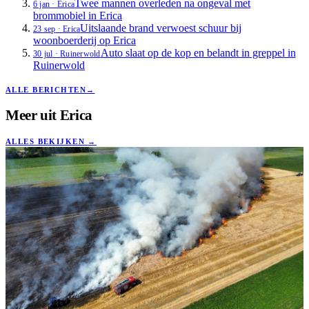
Twee mannen overleden na ongeval met
6 jan
·
Erica
brommobiel in Erica
Uitslaande brand verwoest schuur bij
23 sep
·
Erica
woonboerderij op Erica
Auto slaat op de kop en belandt in greppel in
30 jul
·
Ruinerwold
Ruinerwold
ALLE BERICHTEN
→
Meer uit
Erica
ALLES BEKIJKEN
→