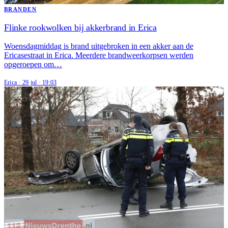
BRANDEN
Flinke rookwolken bij akkerbrand in Erica
Woensdagmiddag is brand uitgebroken in een akker aan de
Ericasestraat in Erica. Meerdere brandweerkorpsen werden
opgeroepen om…
Erica
·
29 jul
·
19:03