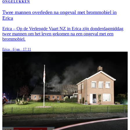
ONGELUKKEN
Twee mannen overleden na ongeval met brommobiel in
Erica
Erica – Op de Verlengde Vaart NZ in Erica zijn donderdagmiddag
twee mannen om het leven gekomen na een ongeval met een
brommobiel.
Erica
·
6 jan
·
17:11