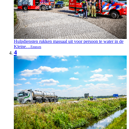
Hulpdiensten rukken massaal uit voor persoon te water in de
Kleine…
Emmen
4