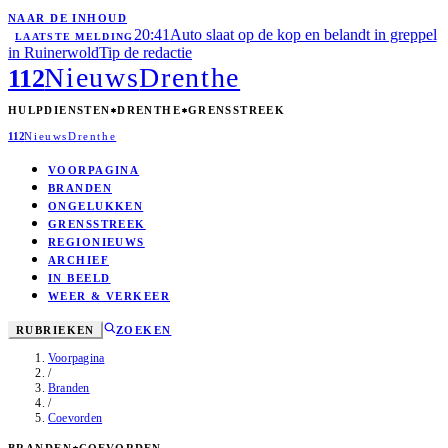
NAAR DE INHOUD
20:41
Auto slaat op de kop en belandt in greppel
LAATSTE MELDING
in Ruinerwold
Tip de redactie
Nieuws
Drenthe
112
HULPDIENSTEN
DRENTHE
GRENSSTREEK
112
Nieuws
Drenthe
VOORPAGINA
BRANDEN
ONGELUKKEN
GRENSSTREEK
REGIONIEUWS
ARCHIEF
IN BEELD
WEER & VERKEER
RUBRIEKEN
ZOEKEN
Voorpagina
/
Branden
/
Coevorden