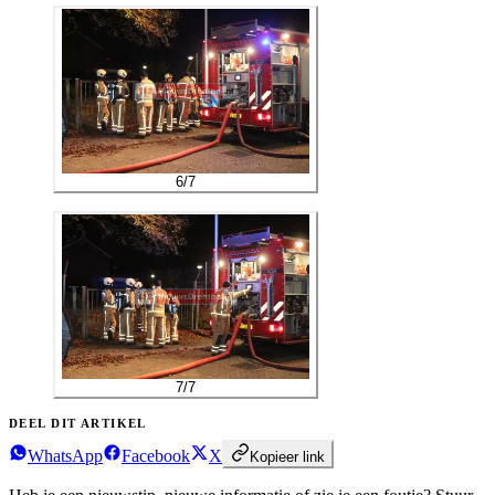
6
/
7
7
/
7
DEEL DIT ARTIKEL
WhatsApp
Facebook
X
Kopieer link