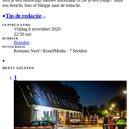
Heb je een nieuwstip, nieuwe informatie of zie je een foutje?
Stuur
een bericht, foto of filmpje naar de redactie.
Tip de redactie
→
GEPUBLICEERD
Vrijdag 6 november 2020
22:50
uur
RUBRIEK
Branden
FOTOGRAFIE
Romano Neef / RonefMedia · 7 beelden
MEEST GELEZEN
1