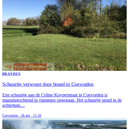
BRANDEN
Schuurtje verwoest door brand in Coevorden
Een schuurtje aan de Celine Kuyperstraat in Coevorden is
maandagochtend in vlammen opgegaan. Het schuurtje stond in de
achtertuin…
Coevorden
·
26 apr
·
11:10