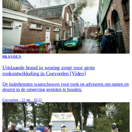
BRANDEN
Uitslaande brand in woning zorgt voor grote
rookontwikkeling in Coevorden [Video]
De hulpdiensten waarschuwen voor rook en adviseren om ramen en
deuren in de omgeving gesloten te houden.
Coevorden
·
12 jan
·
16:11