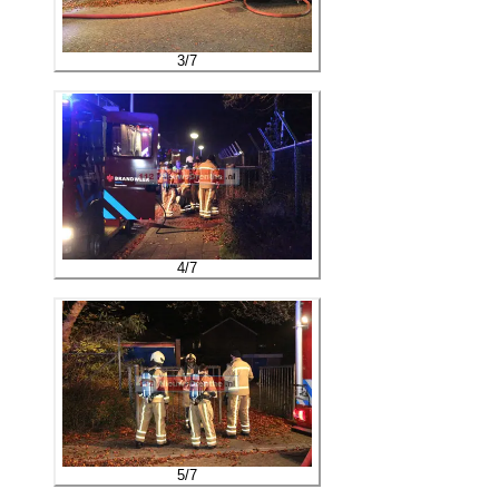
3
/
7
4
/
7
5
/
7