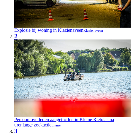
Explosie bij woning in Klazienaveen
Klazienaveen
2
Persoon overleden aangetroffen in Kleine Rietplas na
urenlange zoekactie
Emmen
3