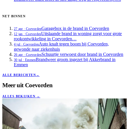
NET BINNEN
Garagebox in de brand in Coevorden
27 apr
·
Coevorden
Uitslaande brand in woning zorgt voor grote
12 jan
·
Coevorden
rookontwikkeling in Coevorden…
Auto knalt tegen boom bij Coevorden,
4 jul
·
Coevorden
gewonde naar ziekenhuis
Schuurtje verwoest door brand in Coevorden
26 apr
·
Coevorden
Brandweer groots ingezet bij Akkerbrand in
30 jul
·
Emmen
Emmen
ALLE BERICHTEN
→
Meer uit
Coevorden
ALLES BEKIJKEN
→