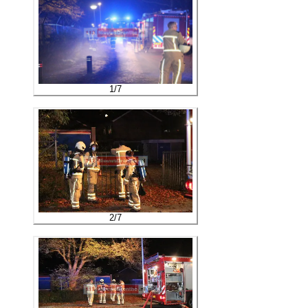
1
/
7
2
/
7