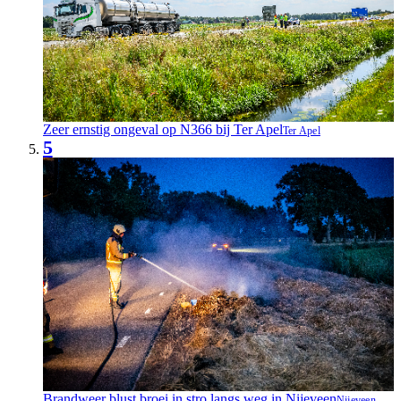
Zeer ernstig ongeval op N366 bij Ter Apel
Ter Apel
5
Brandweer blust broei in stro langs weg in Nijeveen
Nijeveen