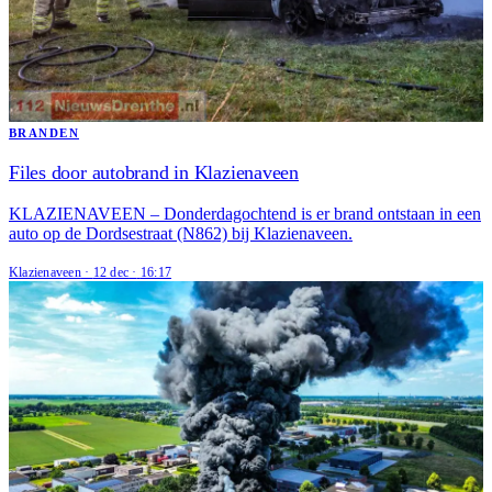
BRANDEN
Files door autobrand in Klazienaveen
KLAZIENAVEEN – Donderdagochtend is er brand ontstaan in een
auto op de Dordsestraat (N862) bij Klazienaveen.
Klazienaveen
·
12 dec
·
16:17