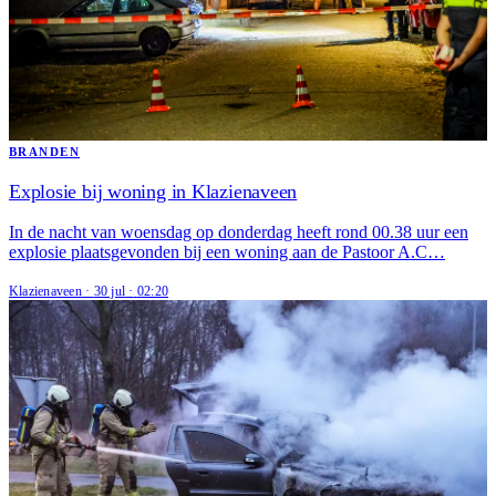
BRANDEN
Explosie bij woning in Klazienaveen
In de nacht van woensdag op donderdag heeft rond 00.38 uur een
explosie plaatsgevonden bij een woning aan de Pastoor A.C…
Klazienaveen
·
30 jul
·
02:20