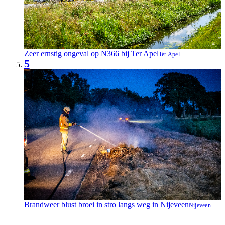
Zeer ernstig ongeval op N366 bij Ter Apel
Ter Apel
5
Brandweer blust broei in stro langs weg in Nijeveen
Nijeveen