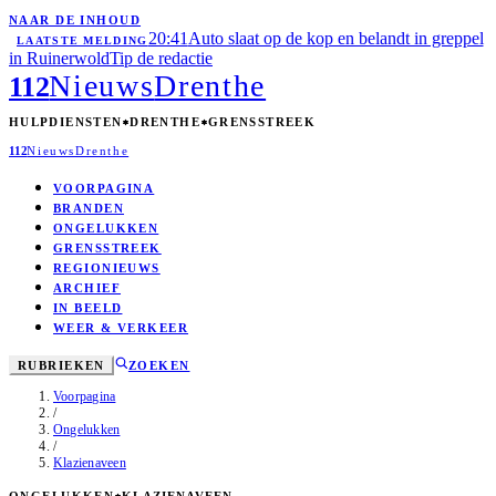
NAAR DE INHOUD
20:41
Auto slaat op de kop en belandt in greppel
LAATSTE MELDING
in Ruinerwold
Tip de redactie
Nieuws
Drenthe
112
HULPDIENSTEN
DRENTHE
GRENSSTREEK
112
Nieuws
Drenthe
VOORPAGINA
BRANDEN
ONGELUKKEN
GRENSSTREEK
REGIONIEUWS
ARCHIEF
IN BEELD
WEER & VERKEER
RUBRIEKEN
ZOEKEN
Voorpagina
/
Ongelukken
/
Klazienaveen