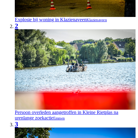
Explosie bij woning in Klazienaveen
Klazienaveen
2
Persoon overleden aangetroffen in Kleine Rietplas na
urenlange zoekactie
Emmen
3