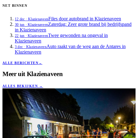
NET BINNEN
Files door autobrand in Klazienaveen
12 dec
·
Klazienaveen
Zaterdag: Zeer grote brand bij bedrijfspand
30 jun
·
Klazienaveen
in Klazienaveen
Twee gewonden na ongeval in
22 jun
·
Klazienaveen
Klazienaveen
Auto raakt van de weg aan de Antares in
3 dec
·
Klazienaveen
Klazienaveen
ALLE BERICHTEN
→
Meer uit
Klazienaveen
ALLES BEKIJKEN
→