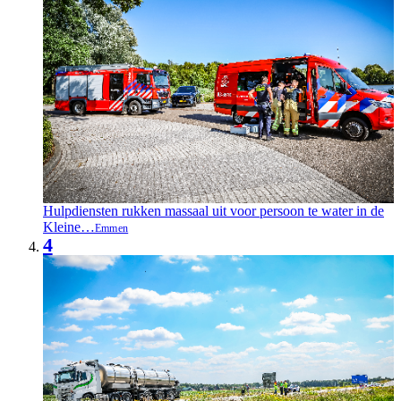
Hulpdiensten rukken massaal uit voor persoon te water in de
Kleine…
Emmen
4