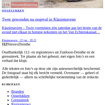
ONGELUKKEN
Twee gewonden na ongeval in Klazienaveen
Klazienaveen – Twee voertuigen zijn zaterdag aan het begin van de
avond met elkaar in botsing gekomen op het Van Echtenskanaal…
Klazienaveen
·
22 jun
·
20:21
112
Nieuws
Drenthe
Onafhankelijk 112- en regionieuws uit Zuidoost-Drenthe en de
grensstreek. Ter plaatse als het gebeurt, met eigen foto’s en een
verhaal dat klopt.
Alle teksten en foto’s op deze site zijn auteursrechtelijk beschermd.
De fotograaf staat bij elk bericht vermeld. Overname — geheel of
gedeeltelijk — alleen na schriftelijke toestemming van de redactie.
RUBRIEKEN
Branden
Ongelukken
Grensstreek
Regionieuws