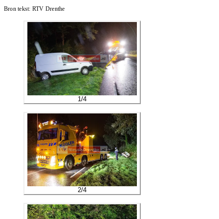
Bron tekst:
RTV Drenthe
1
/
4
2
/
4