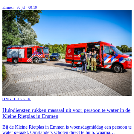
Emmen
·
30 jul
·
00:10
ONGELUKKEN
Hulpdiensten rukken massaal uit voor persoon te water in de
Kleine Rietplas in Emmen
Bij de Kleine Rietplas in Emmen is woensdagmiddag een persoon te
water geraakt. Omstanders schoten direct te hulp, waarna…