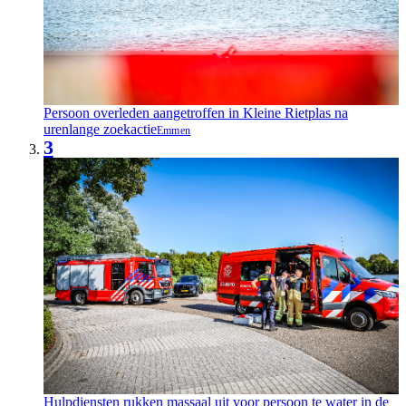
Persoon overleden aangetroffen in Kleine Rietplas na
urenlange zoekactie
Emmen
3
Hulpdiensten rukken massaal uit voor persoon te water in de