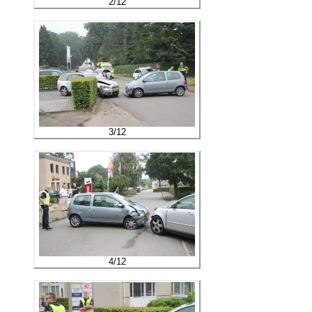
2
/
12
3
/
12
4
/
12