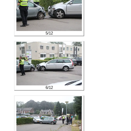
5
/
12
6
/
12