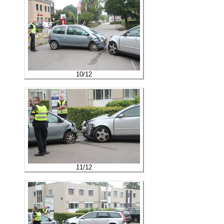
10
/
12
11
/
12