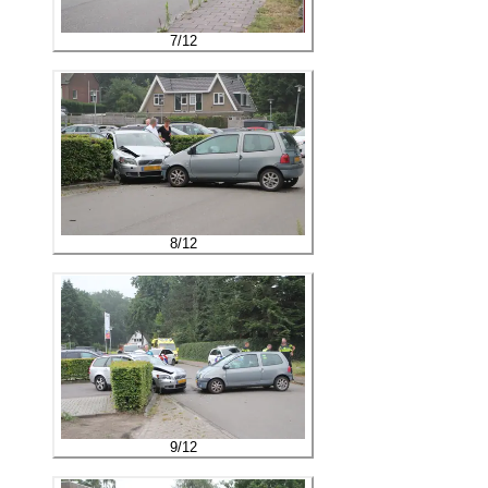
7
/
12
8
/
12
9
/
12