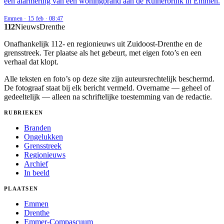
een alarmering van een woningbrand aan de Ruinerbrink in Emmen.
Emmen
·
15 feb
·
08:47
112
Nieuws
Drenthe
Onafhankelijk 112- en regionieuws uit Zuidoost-Drenthe en de
grensstreek. Ter plaatse als het gebeurt, met eigen foto’s en een
verhaal dat klopt.
Alle teksten en foto’s op deze site zijn auteursrechtelijk beschermd.
De fotograaf staat bij elk bericht vermeld. Overname — geheel of
gedeeltelijk — alleen na schriftelijke toestemming van de redactie.
RUBRIEKEN
Branden
Ongelukken
Grensstreek
Regionieuws
Archief
In beeld
PLAATSEN
Emmen
Drenthe
Emmer-Compascuum