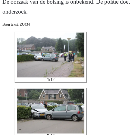
De oorzaak van de botsing is onbekend. De politie doet
onderzoek.
Bron tekst:
ZO!34
1
/
12