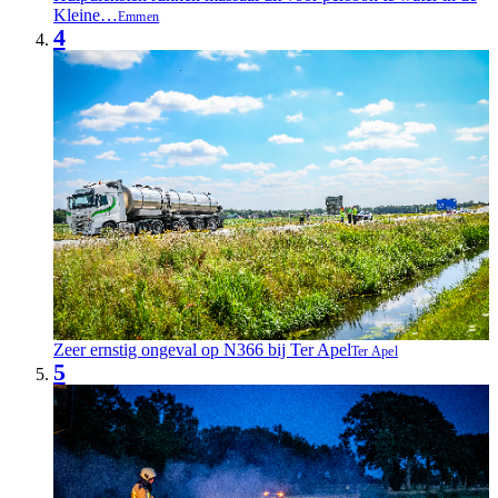
Kleine…
Emmen
4
Zeer ernstig ongeval op N366 bij Ter Apel
Ter Apel
5