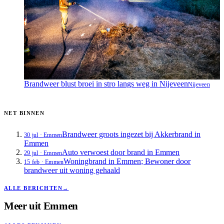
Brandweer blust broei in stro langs weg in Nijeveen
Nijeveen
NET BINNEN
Brandweer groots ingezet bij Akkerbrand in
30 jul
·
Emmen
Emmen
Auto verwoest door brand in Emmen
29 jul
·
Emmen
Woningbrand in Emmen; Bewoner door
15 feb
·
Emmen
brandweer uit woning gehaald
ALLE BERICHTEN
→
Meer uit
Emmen