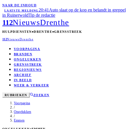
NAAR DE INHOUD
20:41
Auto slaat op de kop en belandt in greppel
LAATSTE MELDING
in Ruinerwold
Tip de redactie
Nieuws
Drenthe
112
HULPDIENSTEN
DRENTHE
GRENSSTREEK
112
Nieuws
Drenthe
VOORPAGINA
BRANDEN
ONGELUKKEN
GRENSSTREEK
REGIONIEUWS
ARCHIEF
IN BEELD
WEER & VERKEER
RUBRIEKEN
ZOEKEN
Voorpagina
/
Ongelukken
/
Emmen