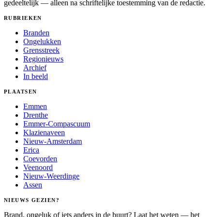
gedeeltelijk — alleen na schriftelijke toestemming van de redactie.
RUBRIEKEN
Branden
Ongelukken
Grensstreek
Regionieuws
Archief
In beeld
PLAATSEN
Emmen
Drenthe
Emmer-Compascuum
Klazienaveen
Nieuw-Amsterdam
Erica
Coevorden
Veenoord
Nieuw-Weerdinge
Assen
NIEUWS GEZIEN?
Brand, ongeluk of iets anders in de buurt? Laat het weten — het