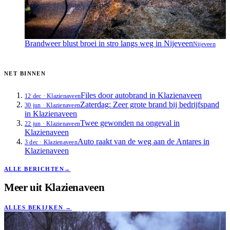
Brandweer blust broei in stro langs weg in Nijeveen
Nijeveen
NET BINNEN
Files door autobrand in Klazienaveen
12 dec
·
Klazienaveen
Zaterdag: Zeer grote brand bij bedrijfspand
30 jun
·
Klazienaveen
in Klazienaveen
Twee gewonden na ongeval in
22 jun
·
Klazienaveen
Klazienaveen
Auto raakt van de weg aan de Antares in
3 dec
·
Klazienaveen
Klazienaveen
ALLE BERICHTEN
→
Meer uit
Klazienaveen
ALLES BEKIJKEN
→