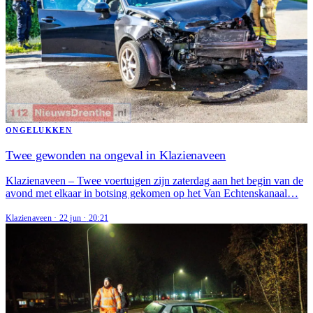
ONGELUKKEN
Twee gewonden na ongeval in Klazienaveen
Klazienaveen – Twee voertuigen zijn zaterdag aan het begin van de
avond met elkaar in botsing gekomen op het Van Echtenskanaal…
Klazienaveen
·
22 jun
·
20:21