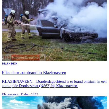
BRANDEN
Files door autobrand in Klazienaveen
KLAZIENAVEEN – Donderdagochtend is er brand ontstaan in een
auto op de Dordsestraat (N862) bij Klazienaveen.
Klazienaveen
·
12 dec
·
16:17