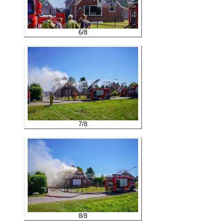
6
/
8
7
/
8
8
/
8