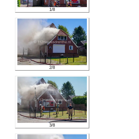
1
/
8
2
/
8
3
/
8