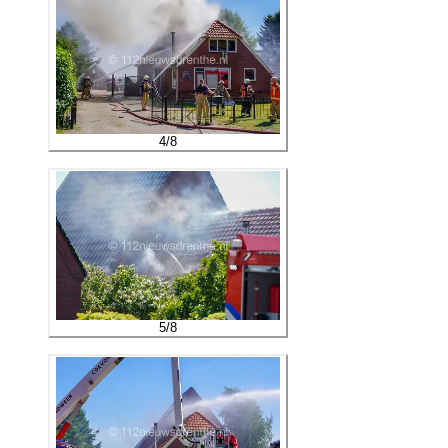
4
/
8
5
/
8