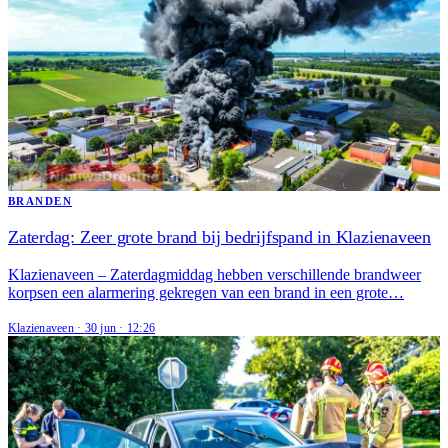
BRANDEN
Zaterdag: Zeer grote brand bij bedrijfspand in Klazienaveen
Klazienaveen – Zaterdagmiddag hebben verschillende brandweer
korpsen een alarmering gekregen van een brand in een grote…
Klazienaveen
·
30 jun
·
12:26