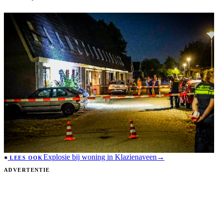
Explosie bij woning in Klazienaveen
→
LEES OOK
ADVERTENTIE