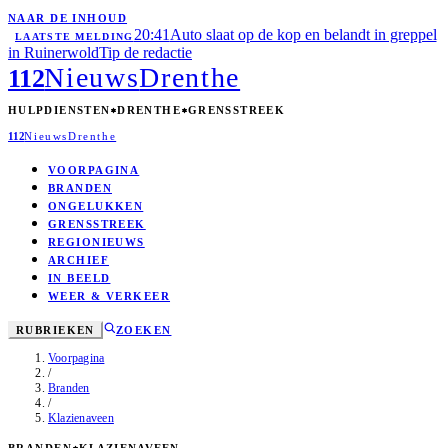
NAAR DE INHOUD
20:41
Auto slaat op de kop en belandt in greppel
LAATSTE MELDING
in Ruinerwold
Tip de redactie
Nieuws
Drenthe
112
HULPDIENSTEN
DRENTHE
GRENSSTREEK
112
Nieuws
Drenthe
VOORPAGINA
BRANDEN
ONGELUKKEN
GRENSSTREEK
REGIONIEUWS
ARCHIEF
IN BEELD
WEER & VERKEER
RUBRIEKEN
ZOEKEN
Voorpagina
/
Branden
/
Klazienaveen