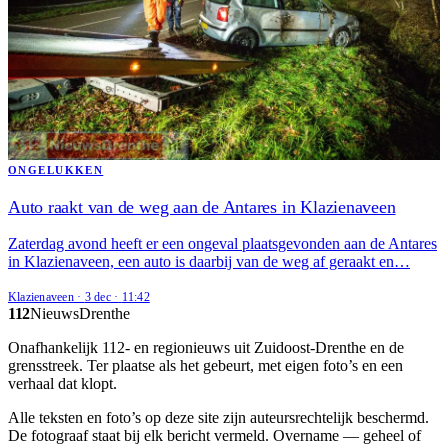
ONGELUKKEN
Auto raakt van de weg aan de Antares in Klazienaveen
Zaterdag avond heeft er een ongeval plaatsgevonden aan de Antares
in Klazienaveen, een auto is daarbij van de weg af geraakt en…
Klazienaveen
·
3 dec
·
11:42
112
Nieuws
Drenthe
Onafhankelijk 112- en regionieuws uit Zuidoost-Drenthe en de
grensstreek. Ter plaatse als het gebeurt, met eigen foto’s en een
verhaal dat klopt.
Alle teksten en foto’s op deze site zijn auteursrechtelijk beschermd.
De fotograaf staat bij elk bericht vermeld. Overname — geheel of