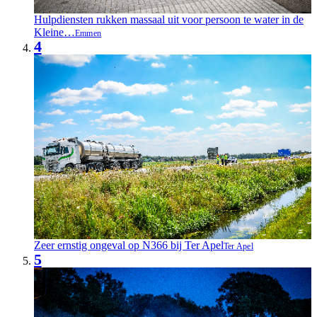
Hulpdiensten rukken massaal uit voor persoon te water in de
Kleine…
Emmen
4
Zeer ernstig ongeval op N366 bij Ter Apel
Ter Apel
5