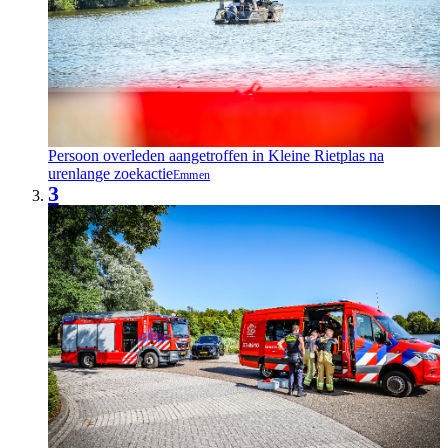
Persoon overleden aangetroffen in Kleine Rietplas na
urenlange zoekactie
Emmen
3