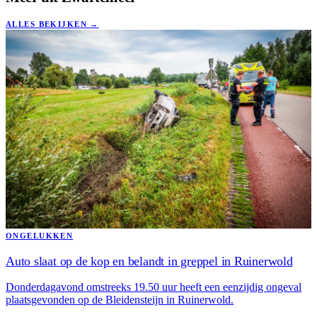
ALLES BEKIJKEN
→
ONGELUKKEN
Auto slaat op de kop en belandt in greppel in Ruinerwold
Donderdagavond omstreeks 19.50 uur heeft een eenzijdig ongeval
plaatsgevonden op de Bleidensteijn in Ruinerwold.