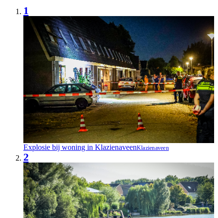
1
Explosie bij woning in Klazienaveen
Klazienaveen
2