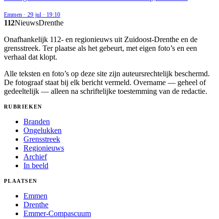
Emmen
·
29 jul
·
19:10
112
Nieuws
Drenthe
Onafhankelijk 112- en regionieuws uit Zuidoost-Drenthe en de
grensstreek. Ter plaatse als het gebeurt, met eigen foto’s en een
verhaal dat klopt.
Alle teksten en foto’s op deze site zijn auteursrechtelijk beschermd.
De fotograaf staat bij elk bericht vermeld. Overname — geheel of
gedeeltelijk — alleen na schriftelijke toestemming van de redactie.
RUBRIEKEN
Branden
Ongelukken
Grensstreek
Regionieuws
Archief
In beeld
PLAATSEN
Emmen
Drenthe
Emmer-Compascuum