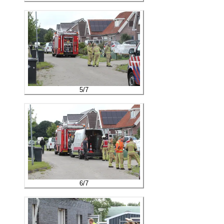
5
/
7
6
/
7