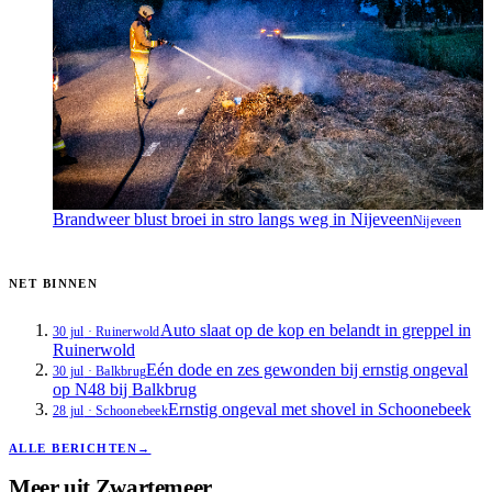
Brandweer blust broei in stro langs weg in Nijeveen
Nijeveen
NET BINNEN
Auto slaat op de kop en belandt in greppel in
30 jul
·
Ruinerwold
Ruinerwold
Eén dode en zes gewonden bij ernstig ongeval
30 jul
·
Balkbrug
op N48 bij Balkbrug
Ernstig ongeval met shovel in Schoonebeek
28 jul
·
Schoonebeek
ALLE BERICHTEN
→
Meer uit
Zwartemeer