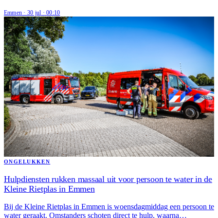
Emmen
·
30 jul
·
00:10
ONGELUKKEN
Hulpdiensten rukken massaal uit voor persoon te water in de
Kleine Rietplas in Emmen
Bij de Kleine Rietplas in Emmen is woensdagmiddag een persoon te
water geraakt. Omstanders schoten direct te hulp, waarna…