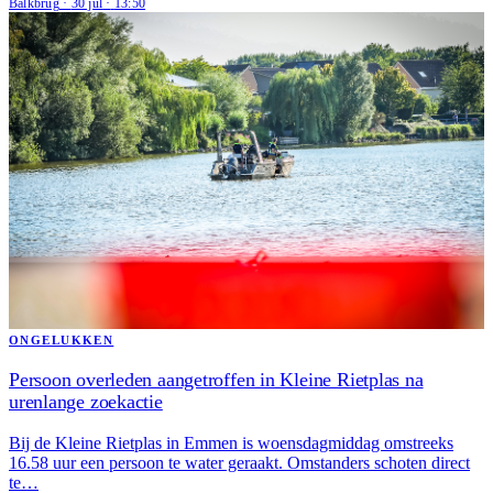
Balkbrug
·
30 jul
·
13:50
ONGELUKKEN
Persoon overleden aangetroffen in Kleine Rietplas na
urenlange zoekactie
Bij de Kleine Rietplas in Emmen is woensdagmiddag omstreeks
16.58 uur een persoon te water geraakt. Omstanders schoten direct
te…