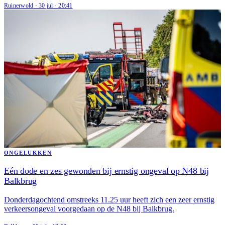
Ruinerwold
·
30 jul
·
20:41
ONGELUKKEN
Eén dode en zes gewonden bij ernstig ongeval op N48 bij
Balkbrug
Donderdagochtend omstreeks 11.25 uur heeft zich een zeer ernstig
verkeersongeval voorgedaan op de N48 bij Balkbrug.