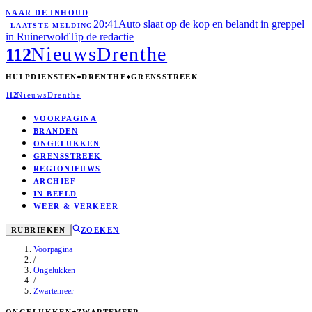
NAAR DE INHOUD
20:41
Auto slaat op de kop en belandt in greppel
LAATSTE MELDING
in Ruinerwold
Tip de redactie
Nieuws
Drenthe
112
HULPDIENSTEN
DRENTHE
GRENSSTREEK
112
Nieuws
Drenthe
VOORPAGINA
BRANDEN
ONGELUKKEN
GRENSSTREEK
REGIONIEUWS
ARCHIEF
IN BEELD
WEER & VERKEER
RUBRIEKEN
ZOEKEN
Voorpagina
/
Ongelukken
/
Zwartemeer