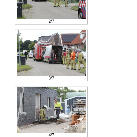
2
/
7
3
/
7
4
/
7