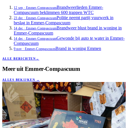
Brandweerlieden Emmer-
12 sep
·
Emmer-Compascuum
Compascuum beklimmen 600 trappen WTC
Politie neemt partij vuurwerk in
23 dec
·
Emmer-Compascuum
beslag in Emmer-Compascuum
Brandweer blust brand in woning in
14 dec
·
Emmer-Compascuum
Emmer-Compascuum
Gewonde bij auto te water in Emmer-
14 dec
·
Emmer-Compascuum
Compascuum
Brand in woning Emmen
9 nov
·
Emmer-Compascuum
ALLE BERICHTEN
→
Meer uit
Emmer-Compascuum
ALLES BEKIJKEN
→