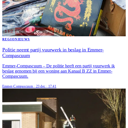
REGIONIEUWS
Politie neemt partij vuurwerk in beslag in Emmer-
Compascuum
Emmer-Compascuum – De politie heeft een partij vuurwerk ik
beslag genomen bij een woning aan Kanaal B ZZ in Emmer-
Compascuum.
Emmer-Compascuum
·
23 dec
·
17:41