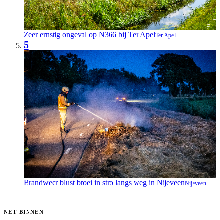
Zeer ernstig ongeval op N366 bij Ter Apel
Ter Apel
5
Brandweer blust broei in stro langs weg in Nijeveen
Nijeveen
NET BINNEN