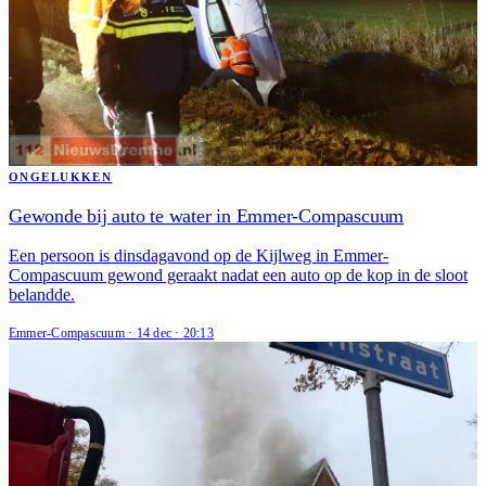
ONGELUKKEN
Gewonde bij auto te water in Emmer-Compascuum
Een persoon is dinsdagavond op de Kijlweg in Emmer-
Compascuum gewond geraakt nadat een auto op de kop in de sloot
belandde.
Emmer-Compascuum
·
14 dec
·
20:13