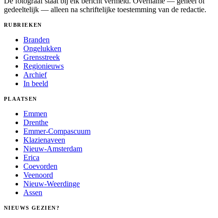
De fotograaf staat bij elk bericht vermeld. Overname — geheel of
gedeeltelijk — alleen na schriftelijke toestemming van de redactie.
RUBRIEKEN
Branden
Ongelukken
Grensstreek
Regionieuws
Archief
In beeld
PLAATSEN
Emmen
Drenthe
Emmer-Compascuum
Klazienaveen
Nieuw-Amsterdam
Erica
Coevorden
Veenoord
Nieuw-Weerdinge
Assen
NIEUWS GEZIEN?