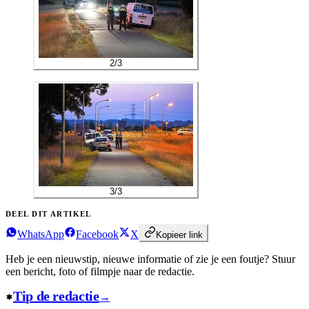
2
/
3
3
/
3
DEEL DIT ARTIKEL
WhatsApp
Facebook
X
Kopieer link
Heb je een nieuwstip, nieuwe informatie of zie je een foutje?
Stuur
een bericht, foto of filmpje naar de redactie.
Tip de redactie
→