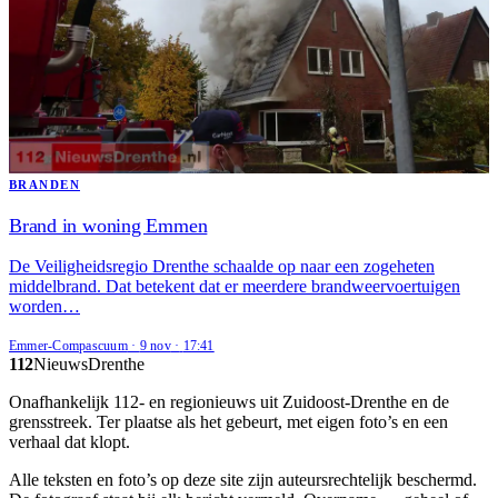
BRANDEN
Brand in woning Emmen
De Veiligheidsregio Drenthe schaalde op naar een zogeheten
middelbrand. Dat betekent dat er meerdere brandweervoertuigen
worden…
Emmer-Compascuum
·
9 nov
·
17:41
112
Nieuws
Drenthe
Onafhankelijk 112- en regionieuws uit Zuidoost-Drenthe en de
grensstreek. Ter plaatse als het gebeurt, met eigen foto’s en een
verhaal dat klopt.
Alle teksten en foto’s op deze site zijn auteursrechtelijk beschermd.