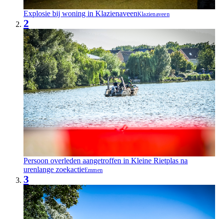
Explosie bij woning in Klazienaveen
Klazienaveen
2
Persoon overleden aangetroffen in Kleine Rietplas na
urenlange zoekactie
Emmen
3