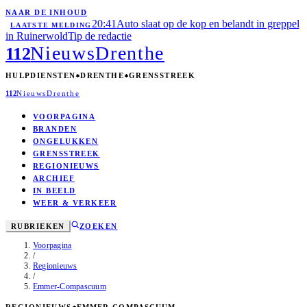
NAAR DE INHOUD
20:41
Auto slaat op de kop en belandt in greppel
LAATSTE MELDING
in Ruinerwold
Tip de redactie
Nieuws
Drenthe
112
HULPDIENSTEN
DRENTHE
GRENSSTREEK
112
Nieuws
Drenthe
VOORPAGINA
BRANDEN
ONGELUKKEN
GRENSSTREEK
REGIONIEUWS
ARCHIEF
IN BEELD
WEER & VERKEER
RUBRIEKEN
ZOEKEN
Voorpagina
/
Regionieuws
/
Emmer-Compascuum