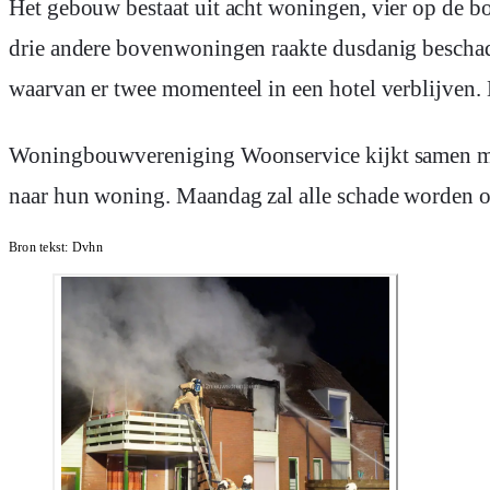
Het gebouw bestaat uit acht woningen, vier op de bovenverdieping en vier op de benedenverdieping. Een van de bovenwoningen brandde volledig uit. De
drie andere bovenwoningen raakte dusdanig beschad
waarvan er twee momenteel in een hotel verblijven.
Woningbouwvereniging Woonservice kijkt samen met
naar hun woning. Maandag zal alle schade worden
Bron tekst:
Dvhn