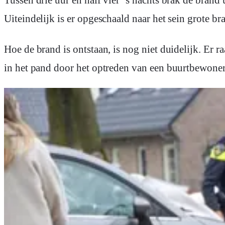
Tussen drie uur en half vier ‘s nachts brak de brand uit. Omwonenden zouden wakker zijn geworden na een harde knal, en schakelden de brandweer in.
Uiteindelijk is er opgeschaald naar het sein grote bra
Hoe de brand is ontstaan, is nog niet duidelijk. E
in het pand door het optreden van een buurtbewoner