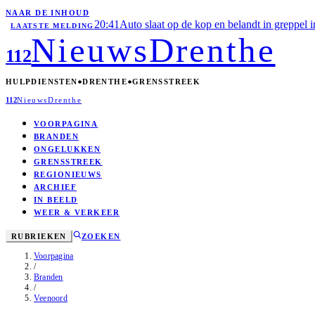
NAAR DE INHOUD
20:41
Auto slaat op de kop en belandt in greppel 
LAATSTE MELDING
Nieuws
Drenthe
112
HULPDIENSTEN
DRENTHE
GRENSSTREEK
112
Nieuws
Drenthe
VOORPAGINA
BRANDEN
ONGELUKKEN
GRENSSTREEK
REGIONIEUWS
ARCHIEF
IN BEELD
WEER & VERKEER
RUBRIEKEN
ZOEKEN
Voorpagina
/
Branden
/
Veenoord