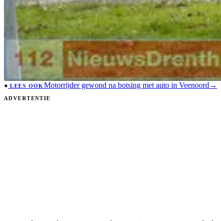
Motorrijder gewond na botsing met auto in Veenoord
→
LEES OOK
ADVERTENTIE