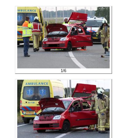
1
/
6