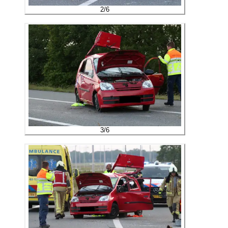
2
/
6
3
/
6