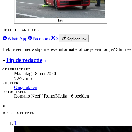
6
/
6
DEEL DIT ARTIKEL
WhatsApp
Facebook
X
Kopieer link
Heb je een nieuwstip, nieuwe informatie of zie je een foutje?
Stuur een
Tip de redactie
→
GEPUBLICEERD
Maandag 18 mei 2020
22:32
uur
RUBRIEK
Ongelukken
FOTOGRAFIE
Romano Neef / RonefMedia · 6 beelden
MEEST GELEZEN
1