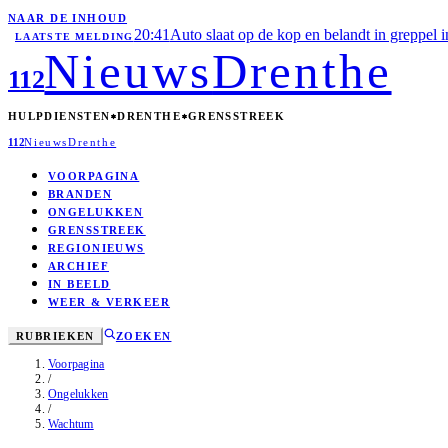
NAAR DE INHOUD
20:41
Auto slaat op de kop en belandt in greppel 
LAATSTE MELDING
Nieuws
Drenthe
112
HULPDIENSTEN
DRENTHE
GRENSSTREEK
112
Nieuws
Drenthe
VOORPAGINA
BRANDEN
ONGELUKKEN
GRENSSTREEK
REGIONIEUWS
ARCHIEF
IN BEELD
WEER & VERKEER
RUBRIEKEN
ZOEKEN
Voorpagina
/
Ongelukken
/
Wachtum