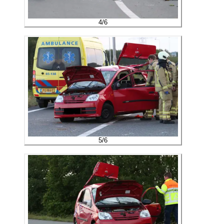
4
/
6
5
/
6