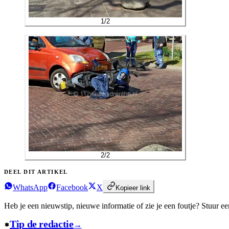
1
/
2
2
/
2
DEEL DIT ARTIKEL
WhatsApp
Facebook
X
Kopieer link
Heb je een nieuwstip, nieuwe informatie of zie je een foutje?
Stuur een
Tip de redactie
→