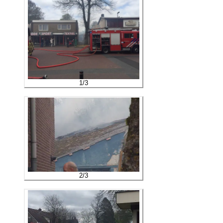
1
/
3
2
/
3