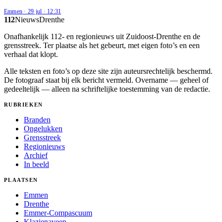
Emmen
·
29 jul
·
12:31
112
Nieuws
Drenthe
Onafhankelijk 112- en regionieuws uit Zuidoost-Drenthe en de
grensstreek. Ter plaatse als het gebeurt, met eigen foto’s en een
verhaal dat klopt.
Alle teksten en foto’s op deze site zijn auteursrechtelijk beschermd.
De fotograaf staat bij elk bericht vermeld. Overname — geheel of
gedeeltelijk — alleen na schriftelijke toestemming van de redactie.
RUBRIEKEN
Branden
Ongelukken
Grensstreek
Regionieuws
Archief
In beeld
PLAATSEN
Emmen
Drenthe
Emmer-Compascuum
Klazienaveen