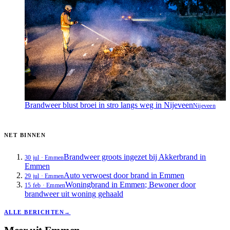
Brandweer blust broei in stro langs weg in Nijeveen
Nijeveen
NET BINNEN
Brandweer groots ingezet bij Akkerbrand in
30 jul
·
Emmen
Emmen
Auto verwoest door brand in Emmen
29 jul
·
Emmen
Woningbrand in Emmen; Bewoner door
15 feb
·
Emmen
brandweer uit woning gehaald
ALLE BERICHTEN
→