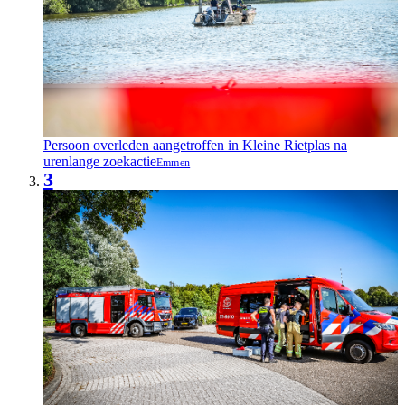
Persoon overleden aangetroffen in Kleine Rietplas na
urenlange zoekactie
Emmen
3