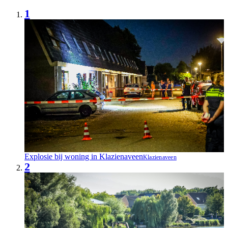
1
Explosie bij woning in Klazienaveen
Klazienaveen
2