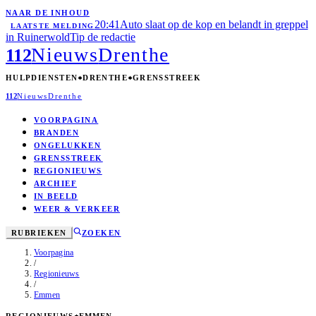
NAAR DE INHOUD
20:41
Auto slaat op de kop en belandt in greppel
LAATSTE MELDING
in Ruinerwold
Tip de redactie
Nieuws
Drenthe
112
HULPDIENSTEN
DRENTHE
GRENSSTREEK
112
Nieuws
Drenthe
VOORPAGINA
BRANDEN
ONGELUKKEN
GRENSSTREEK
REGIONIEUWS
ARCHIEF
IN BEELD
WEER & VERKEER
RUBRIEKEN
ZOEKEN
Voorpagina
/
Regionieuws
/
Emmen