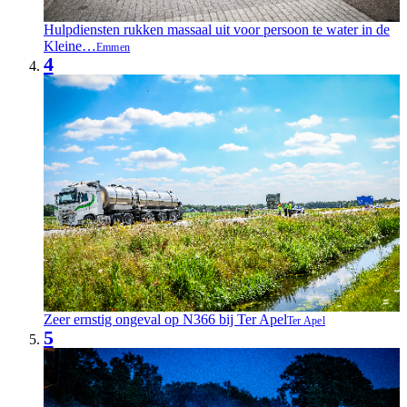
Hulpdiensten rukken massaal uit voor persoon te water in de
Kleine…
Emmen
4
Zeer ernstig ongeval op N366 bij Ter Apel
Ter Apel
5