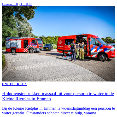
Emmen
·
30 jul
·
00:10
ONGELUKKEN
Hulpdiensten rukken massaal uit voor persoon te water in de
Kleine Rietplas in Emmen
Bij de Kleine Rietplas in Emmen is woensdagmiddag een persoon te
water geraakt. Omstanders schoten direct te hulp, waarna…