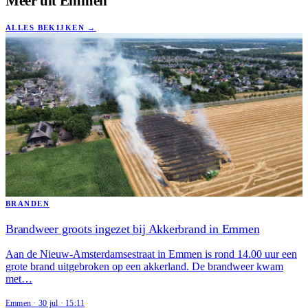
Meer uit
Emmen
ALLES BEKIJKEN
→
BRANDEN
Brandweer groots ingezet bij Akkerbrand in Emmen
Aan de Nieuw-Amsterdamsestraat in Emmen is rond 14.00 uur een
grote brand uitgebroken op een akkerland. De brandweer kwam
met…
Emmen
·
30 jul
·
15:11