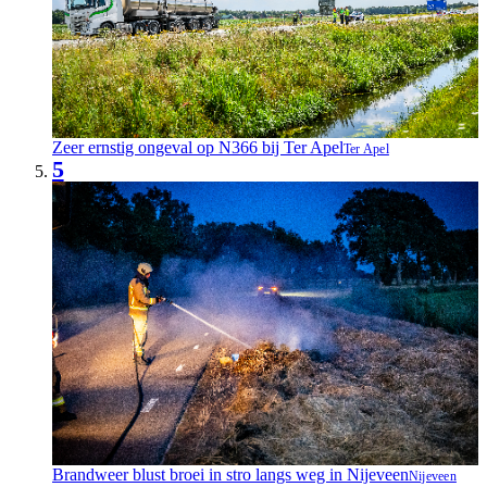
Zeer ernstig ongeval op N366 bij Ter Apel
Ter Apel
5
Brandweer blust broei in stro langs weg in Nijeveen
Nijeveen