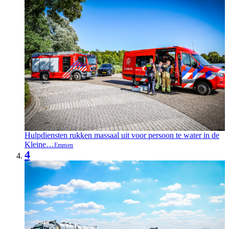
Hulpdiensten rukken massaal uit voor persoon te water in de
Kleine…
Emmen
4