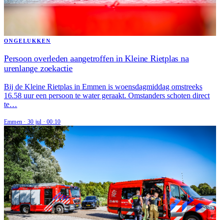
ONGELUKKEN
Persoon overleden aangetroffen in Kleine Rietplas na
urenlange zoekactie
Bij de Kleine Rietplas in Emmen is woensdagmiddag omstreeks
16.58 uur een persoon te water geraakt. Omstanders schoten direct
te…
Emmen
·
30 jul
·
00:10