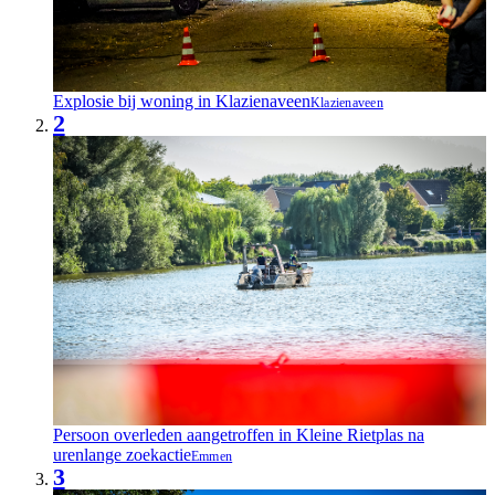
Explosie bij woning in Klazienaveen
Klazienaveen
2
Persoon overleden aangetroffen in Kleine Rietplas na
urenlange zoekactie
Emmen
3