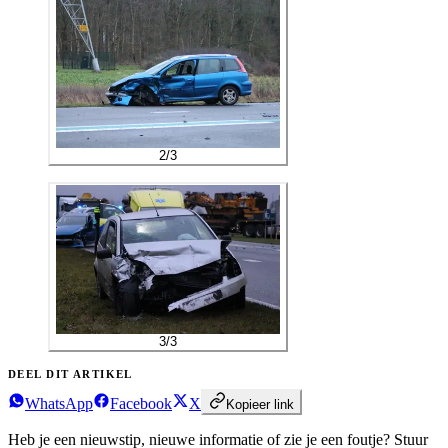
2
/
3
3
/
3
DEEL DIT ARTIKEL
WhatsApp
Facebook
X
Kopieer link
Heb je een nieuwstip, nieuwe informatie of zie je een foutje?
Stuur