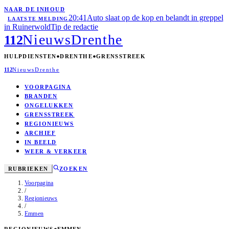
NAAR DE INHOUD
20:41
Auto slaat op de kop en belandt in greppel
LAATSTE MELDING
in Ruinerwold
Tip de redactie
Nieuws
Drenthe
112
HULPDIENSTEN
DRENTHE
GRENSSTREEK
112
Nieuws
Drenthe
VOORPAGINA
BRANDEN
ONGELUKKEN
GRENSSTREEK
REGIONIEUWS
ARCHIEF
IN BEELD
WEER & VERKEER
RUBRIEKEN
ZOEKEN
Voorpagina
/
Regionieuws
/
Emmen