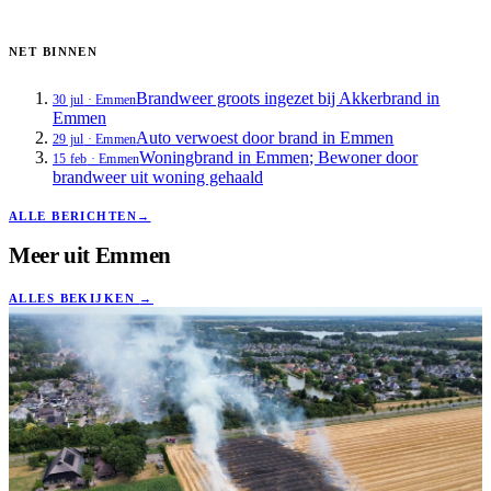
NET BINNEN
Brandweer groots ingezet bij Akkerbrand in
30 jul
·
Emmen
Emmen
Auto verwoest door brand in Emmen
29 jul
·
Emmen
Woningbrand in Emmen; Bewoner door
15 feb
·
Emmen
brandweer uit woning gehaald
ALLE BERICHTEN
→
Meer uit
Emmen
ALLES BEKIJKEN
→