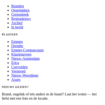
Branden
Ongelukken
Grensstreek
Regionieuws
Archief
In beeld
PLAATSEN
Emmen
Drenthe
Emmer-Compascuum
Klazienaveen
Nieuw-Amsterdam
Erica
Coevorden
Veenoord
Nieuw-Weerdinge
Assen
NIEUWS GEZIEN?
Brand, ongeluk of iets anders in de buurt? Laat het weten — het
liefst met een foto en de locatie.