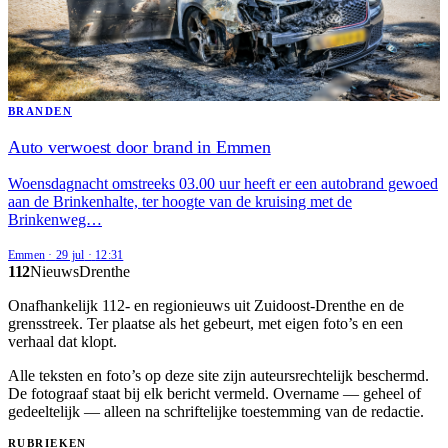
BRANDEN
Auto verwoest door brand in Emmen
Woensdagnacht omstreeks 03.00 uur heeft er een autobrand gewoed
aan de Brinkenhalte, ter hoogte van de kruising met de
Brinkenweg…
Emmen
·
29 jul
·
12:31
112
Nieuws
Drenthe
Onafhankelijk 112- en regionieuws uit Zuidoost-Drenthe en de
grensstreek. Ter plaatse als het gebeurt, met eigen foto’s en een
verhaal dat klopt.
Alle teksten en foto’s op deze site zijn auteursrechtelijk beschermd.
De fotograaf staat bij elk bericht vermeld. Overname — geheel of
gedeeltelijk — alleen na schriftelijke toestemming van de redactie.
RUBRIEKEN