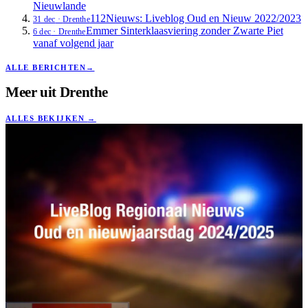
Nieuwlande
112Nieuws: Liveblog Oud en Nieuw 2022/2023
31 dec
·
Drenthe
Emmer Sinterklaasviering zonder Zwarte Piet
6 dec
·
Drenthe
vanaf volgend jaar
ALLE BERICHTEN
→
Meer uit
Drenthe
ALLES BEKIJKEN
→