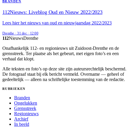
BRANDEN
112Nieuws: Liveblog Oud en Nieuw 2022/2023
Lees hier het nieuws van oud en nieuwjaarsdag 2022/2023
Drenthe
·
31 dec
·
12:00
112
Nieuws
Drenthe
Onafhankelijk 112- en regionieuws uit Zuidoost-Drenthe en de
grensstreek. Ter plaatse als het gebeurt, met eigen foto’s en een
verhaal dat klopt.
Alle teksten en foto’s op deze site zijn auteursrechtelijk beschermd.
De fotograaf staat bij elk bericht vermeld. Overname — geheel of
gedeeltelijk — alleen na schriftelijke toestemming van de redactie.
RUBRIEKEN
Branden
Ongelukken
Grensstreek
Regionieuws
Archief
In beeld