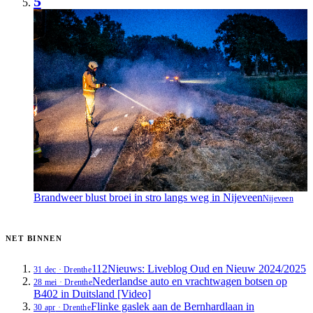
5
Brandweer blust broei in stro langs weg in Nijeveen
Nijeveen
NET BINNEN
112Nieuws: Liveblog Oud en Nieuw 2024/2025
31 dec
·
Drenthe
Nederlandse auto en vrachtwagen botsen op
28 mei
·
Drenthe
B402 in Duitsland [Video]
Flinke gaslek aan de Bernhardlaan in
30 apr
·
Drenthe