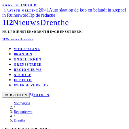
NAAR DE INHOUD
20:41
Auto slaat op de kop en belandt in greppel
LAATSTE MELDING
in Ruinerwold
Tip de redactie
Nieuws
Drenthe
112
HULPDIENSTEN
DRENTHE
GRENSSTREEK
112
Nieuws
Drenthe
VOORPAGINA
BRANDEN
ONGELUKKEN
GRENSSTREEK
REGIONIEUWS
ARCHIEF
IN BEELD
WEER & VERKEER
RUBRIEKEN
ZOEKEN
Voorpagina
/
Regionieuws
/
Drenthe