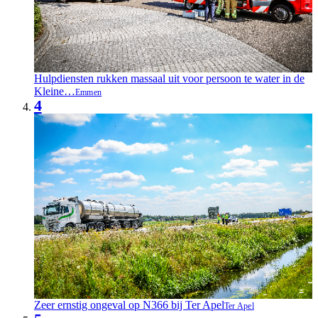
Hulpdiensten rukken massaal uit voor persoon te water in de
Kleine…
Emmen
4
Zeer ernstig ongeval op N366 bij Ter Apel
Ter Apel