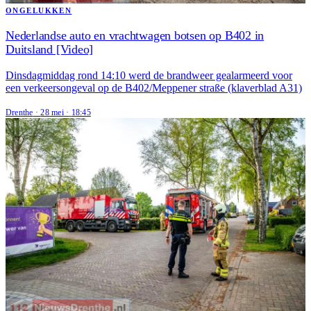
ONGELUKKEN
Nederlandse auto en vrachtwagen botsen op B402 in
Duitsland [Video]
Dinsdagmiddag rond 14:10 werd de brandweer gealarmeerd voor
een verkeersongeval op de B402/Meppener straße (klaverblad A31)
Drenthe
·
28 mei
·
18:45