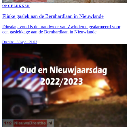
ONGELUKKEN
Flinke gaslek aan de Bernhardlaan in Nieuwlande
Dinsdagavond is de brandweer van Zwinderen gealarmeerd voor
een gaslekkage aan de Bernhardlaan in Nieuwlande.
Drenthe
·
30 apr
·
21:03