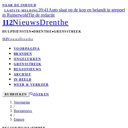
NAAR DE INHOUD
20:41
Auto slaat op de kop en belandt in greppel
LAATSTE MELDING
in Ruinerwold
Tip de redactie
Nieuws
Drenthe
112
HULPDIENSTEN
DRENTHE
GRENSSTREEK
112
Nieuws
Drenthe
VOORPAGINA
BRANDEN
ONGELUKKEN
GRENSSTREEK
REGIONIEUWS
ARCHIEF
IN BEELD
WEER & VERKEER
RUBRIEKEN
ZOEKEN
Voorpagina
/
Regionieuws
/
Emmen