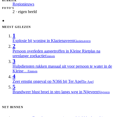
RUBRIEK
Regionieuws
FOTO’S
2 · eigen beeld
MEEST GELEZEN
1
Explosie bij woning in Klazienaveen
Klazienaveen
2
Persoon overleden aangetroffen in Kleine Rietplas na
urenlange zoekactie
Emmen
3
Hulpdiensten rukken massaal uit voor persoon te water in de
Kleine…
Emmen
4
Zeer ernstig ongeval op N366 bij Ter Apel
Ter Apel
5
Brandweer blust broei in stro langs weg in Nijeveen
Nijeveen
NET BINNEN