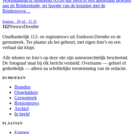
Woensdagnacht omstreeks 03.00 uur heeft er een autobrand gewoed
aan de Brinkenhalte, ter hoogte van de kruising met de
Brinkenweg…
Emmen
·
29 jul
·
12:31
112
Nieuws
Drenthe
Onafhankelijk 112- en regionieuws uit Zuidoost-Drenthe en de
grensstreek. Ter plaatse als het gebeurt, met eigen foto’s en een
verhaal dat klopt.
Alle teksten en foto’s op deze site zijn auteursrechtelijk beschermd.
De fotograaf staat bij elk bericht vermeld. Overname — geheel of
gedeeltelijk — alleen na schriftelijke toestemming van de redactie.
RUBRIEKEN
Branden
Ongelukken
Grensstreek
Regionieuws
Archief
In beeld
PLAATSEN
Emmen