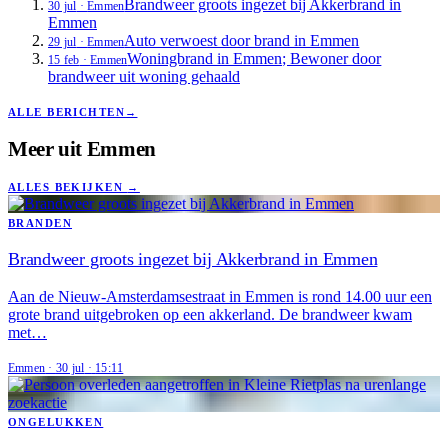
Brandweer groots ingezet bij Akkerbrand in
30 jul
·
Emmen
Emmen
Auto verwoest door brand in Emmen
29 jul
·
Emmen
Woningbrand in Emmen; Bewoner door
15 feb
·
Emmen
brandweer uit woning gehaald
ALLE BERICHTEN
→
Meer uit
Emmen
ALLES BEKIJKEN
→
BRANDEN
Brandweer groots ingezet bij Akkerbrand in Emmen
Aan de Nieuw-Amsterdamsestraat in Emmen is rond 14.00 uur een
grote brand uitgebroken op een akkerland. De brandweer kwam
met…
Emmen
·
30 jul
·
15:11
ONGELUKKEN