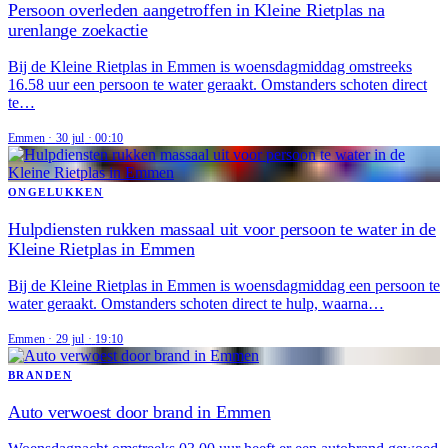
Persoon overleden aangetroffen in Kleine Rietplas na
urenlange zoekactie
Bij de Kleine Rietplas in Emmen is woensdagmiddag omstreeks
16.58 uur een persoon te water geraakt. Omstanders schoten direct
te…
Emmen
·
30 jul
·
00:10
ONGELUKKEN
Hulpdiensten rukken massaal uit voor persoon te water in de
Kleine Rietplas in Emmen
Bij de Kleine Rietplas in Emmen is woensdagmiddag een persoon te
water geraakt. Omstanders schoten direct te hulp, waarna…
Emmen
·
29 jul
·
19:10
BRANDEN
Auto verwoest door brand in Emmen